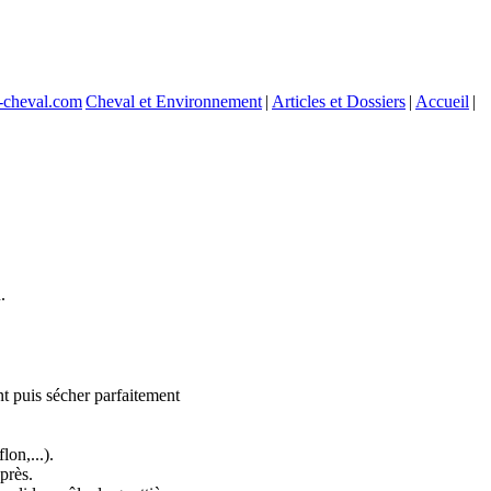
e-cheval.com
Cheval et Environnement
|
Articles et Dossiers
|
Accueil
|
.
nt puis sécher parfaitement
on,...).
près.