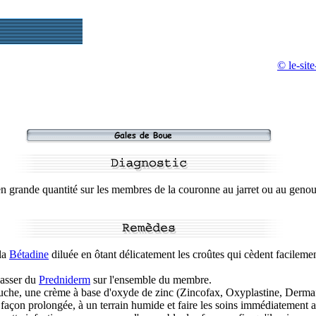
© le-sit
s en grande quantité sur les membres de la couronne au jarret ou au genou
la
Bétadine
diluée en ôtant délicatement les croûtes qui cèdent facileme
 passer du
Predniderm
sur l'ensemble du membre.
ouche, une crème à base d'oxyde de zinc (Zincofax, Oxyplastine, Dermafl
 façon prolongée, à un terrain humide et faire les soins immédiatement a