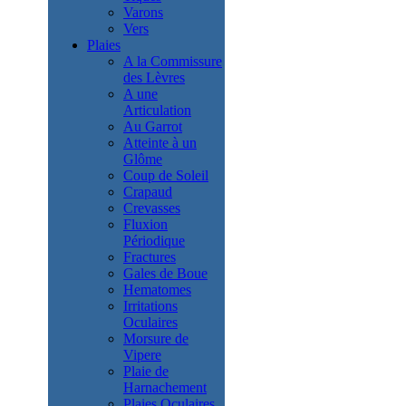
Varons
Vers
Plaies
A la Commissure
des Lèvres
A une
Articulation
Au Garrot
Atteinte à un
Glôme
Coup de Soleil
Crapaud
Crevasses
Fluxion
Périodique
Fractures
Gales de Boue
Hematomes
Irritations
Oculaires
Morsure de
Vipere
Plaie de
Harnachement
Plaies Oculaires