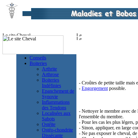
Conseils
Boiteries
Arthrite
Arthrose
Boiteries
- Croûtes de petite taille mai
Indéfinies
-
Engorgement
possible.
Epanchement de
Synovie
Inflammations
des Tendons
- Nettoyer le membre avec de 
Localisées aux
l'ensemble du membre.
Sabots
- Pour les cas les plus légers,
Ostéïte
- Sinon, appliquer, en large c
Ostéo-chondrite
- Ne pas exposer le cheval, de
Dissécante