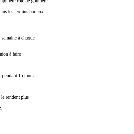
mpli leur rôle de gouttière
dans les terrains boueux.
1 semaine à chaque
ion à faire
 pendant 15 jours.
 le rendent plus
e.