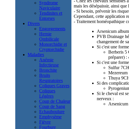
- Chez les chevaux sensibles à 
Syndrome
mais les désépaissir, ainsi que 
Naviculaire
- Si besoin, prévenir les risqu
Tendinites et
Cependant, cette application r
Entorses
- Traitement homéopathique c
Divers
Engorgements
Arsenicum album 1
Hernie
PVB Drainage hépa
Ombilicale
changement de sa
Monorchidie et
Si c'est une forme
Cryptorchidie
Berberis 5
Maladies
préparer) :
Anémie
Si c'est une form
Infectieuse
Sulfur 7CH 
Bronchite
Mezereum 7C
Bruits
Thuya 9CH 
Respiratoires
Si des complicatio
Coliques Graves
Pyrogenium 
Coliques
Si le cheval est s
Légères
nerveux :
Coup de Chaleur
Arsenicum 
Coup de Sang
Echauboulure
Emphysème
Fièvre
Fourbure