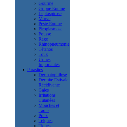
Gourme
Grippe Equine
Leptospirose
Morve
Peste Equine
Piroplasmose
Pousse
Rage
Rhinopneumonie
Tétanos
Toux
Urines
Importantes
Parasites
Dermatophilose
Dermite Estivale
Récidivante
Gales
Irritations
Cutanées
Mouches et
Taons
Poux
Teignes
Tiques