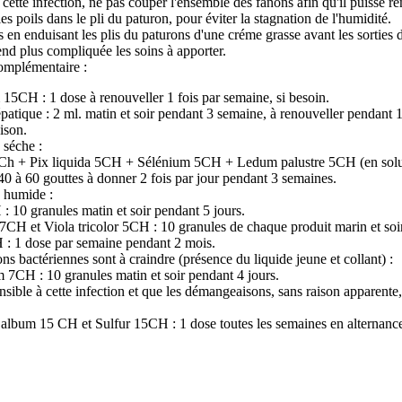
cette infection, ne pas couper l'ensemble des fanons afin qu'il puisse re
les poils dans le pli du paturon, pour éviter la stagnation de l'humidité.
es en enduisant les plis du paturons d'une créme grasse avant les sorties 
end plus compliquée les soins à apporter.
omplémentaire :
5CH : 1 dose à renouveller 1 fois par semaine, si besoin.
tique : 2 ml. matin et soir pendant 3 semaine, à renouveller pendant 
ison.
 séche :
 Ch + Pix liquida 5CH + Sélénium 5CH + Ledum palustre 5CH (en solut
 40 à 60 gouttes à donner 2 fois par jour pendant 3 semaines.
e humide :
: 10 granules matin et soir pendant 5 jours.
H et Viola tricolor 5CH : 10 granules de chaque produit marin et soir
: 1 dose par semaine pendant 2 mois.
ns bactériennes sont à craindre (présence du liquide jeune et collant) :
7CH : 10 granules matin et soir pendant 4 jours.
ensible à cette infection et que les démangeaisons, sans raison apparente,
album 15 CH et Sulfur 15CH : 1 dose toutes les semaines en alternanc