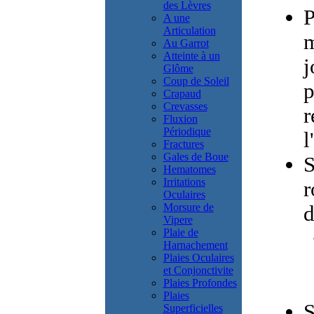
des Lèvres
P
A une
Articulation
m
Au Garrot
Atteinte à un
j
Glôme
Coup de Soleil
p
Crapaud
Crevasses
r
Fluxion
Périodique
l
Fractures
Gales de Boue
S
Hematomes
Irritations
r
Oculaires
Morsure de
d
Vipere
Plaie de
Harnachement
Plaies Oculaires
et Conjonctivite
Plaies Profondes
Plaies
S
Superficielles