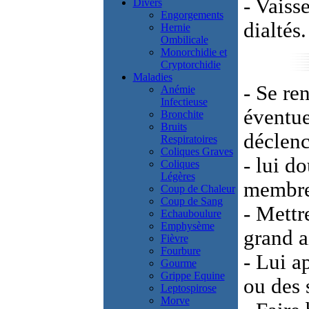
- Vaiss
Divers
Engorgements
dialtés.
Hernie
Ombilicale
Monorchidie et
Cryptorchidie
Maladies
- Se re
Anémie
Infectieuse
éventue
Bronchite
Bruits
déclenc
Respiratoires
Coliques Graves
- lui do
Coliques
Légères
membre
Coup de Chaleur
Coup de Sang
- Mettr
Echauboulure
Emphysème
grand ai
Fièvre
Fourbure
- Lui a
Gourme
Grippe Equine
ou des 
Leptospirose
Morve