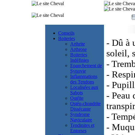
Conseils
Boiteries
- Dû à 
Arthrite
Arthrose
soleil, 
Boiteries
Indéfinies
- Trem
Epanchement de
Synovie
- Respi
Inflammations
des Tendons
- Pupill
Localisées aux
Sabots
- Peau 
Ostéïte
Ostéo-chondrite
transpi
Dissécante
- Tempé
Syndrome
Naviculaire
- Muqu
Tendinites et
Entorses