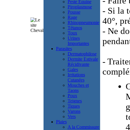
- Faire
Peste Equine
Piroplasmose
- Si la
Pousse
Rage
40°, pr
Rhinopneumonie
Tétanos
- Ne do
Toux
Urines
pendant
Importantes
Parasites
Dermatophilose
Dermite Estivale
- Trai
Récidivante
complé
Gales
Irritations
Cutanées
G
Mouches et
Taons
M
Poux
Teignes
g
Tiques
Varons
t
Vers
Plaies
4
A la Commissure