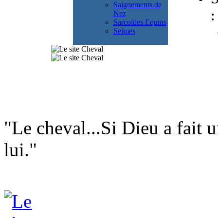
Saignements de
:
Nez
Sarcoïdes Equins
Seimes
"Le cheval...Si Dieu a fait u
lui."