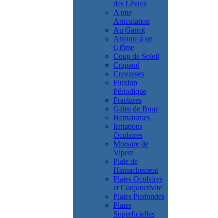
des Lèvres
A une
Articulation
Au Garrot
Atteinte à un
Glôme
Coup de Soleil
Crapaud
Crevasses
Fluxion
Périodique
Fractures
Gales de Boue
Hematomes
Irritations
Oculaires
Morsure de
Vipere
Plaie de
Harnachement
Plaies Oculaires
et Conjonctivite
Plaies Profondes
Plaies
Superficielles