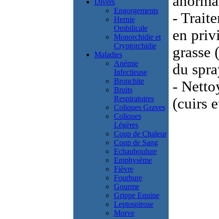
anormal
Divers
Engorgements
- Trai
Hernie
Ombilicale
en priv
Monorchidie et
Cryptorchidie
grasse 
Maladies
Anémie
du spra
Infectieuse
Bronchite
- Netto
Bruits
Respiratoires
(cuirs e
Coliques Graves
Coliques
Légères
Coup de Chaleur
Coup de Sang
Echauboulure
Emphysème
Fièvre
Fourbure
Gourme
Grippe Equine
Leptospirose
Morve