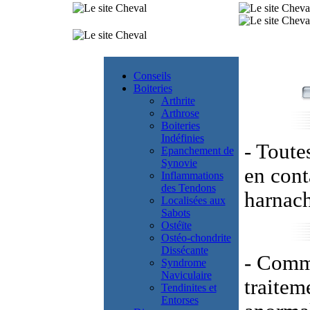
Conseils
Boiteries
Arthrite
Arthrose
Boiteries
Indéfinies
- Toute
Epanchement de
Synovie
en cont
Inflammations
des Tendons
harnac
Localisées aux
Sabots
Ostéïte
Ostéo-chondrite
Dissécante
- Comme
Syndrome
Naviculaire
traitem
Tendinites et
Entorses