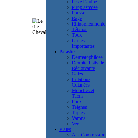
Peste Equine
Piroplasmose
Pousse
Rage
Rhinopneumonie
Tétanos
Toux
Urines
Importantes
Parasites
Dermatophilose
Dermite Estivale
Récidivante
Gales
Irritations
Cutanées
Mouches et
Taons
Poux
Teignes
Tiques
Varons
Vers
Plaies
A la Commissure