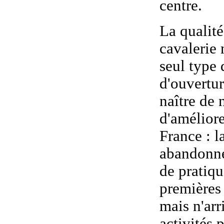
centre.
La
qualité
cavalerie
n
seul type 
d'ouvertur
naître de 
d'améliore
France : l
abandonne
de pratiqu
premières 
mais n'arr
activités 