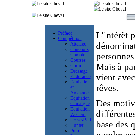
L'
intérêt 
Préface
Compétition
dénominat
Attelage
Concours
personnes 
Complet
Courses
Mais à par
Corrida
Dressage
vient avec
Endurance
Equitation
rêves.
en
Amazone
Equitation
Des
motiv
Camargue
Equitation
différente
Western
Horse-Ball
base des
q
Hunter
Polo