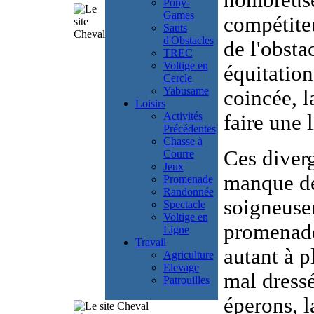
nombreuse
Pony-
Games
compétiteu
Sauts
d'Obstacles
de l'obsta
TREC
Voltige en
équitation
Cercle
Yabusame
coincée, l
Loisirs
Activités
faire une 
Précédentes
Chasse à
Ces diverg
Courre
Jeux
manque de
Promenade
Randonnée
soigneuse
Spectacle
Voltige en
promenade
Ligne
Travail
autant à p
Agriculture
Elevage
mal dressé
Patrouilles
éperons, l