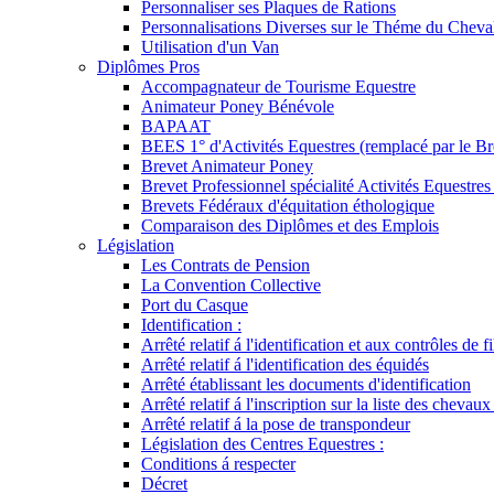
Personnaliser ses Plaques de Rations
Personnalisations Diverses sur le Théme du Cheva
Utilisation d'un Van
Diplômes Pros
Accompagnateur de Tourisme Equestre
Animateur Poney Bénévole
BAPAAT
BEES 1° d'Activités Equestres (remplacé par le Br
Brevet Animateur Poney
Brevet Professionnel spécialité Activités Equestr
Brevets Fédéraux d'équitation éthologique
Comparaison des Diplômes et des Emplois
Législation
Les Contrats de Pension
La Convention Collective
Port du Casque
Identification :
Arrêté relatif á l'identification et aux contrôles de fi
Arrêté relatif á l'identification des équidés
Arrêté établissant les documents d'identification
Arrêté relatif á l'inscription sur la liste des chevaux
Arrêté relatif á la pose de transpondeur
Législation des Centres Equestres :
Conditions á respecter
Décret