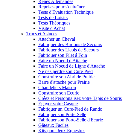
Rênes Allemandes
Reprises pour s'entraîner
Tests d'Evaluation Technique
Tests de Loisirs
Tests Théoriques
Visite d'Achat
Trucs et Astuces
Attacher un Cheval
Fabriquer des Bridons de Secours
Fabriquer des Licols de Secours
Fabriquer son Filet á Foin
Faire un Noeud d'Attache
Faire un Noeud de Ligne d'Attache
Ne pas perdre son Cure-Pied
Construire son Abri de Prairie
Barre d'attache pour Prairie
Chandeliers Maison
Construire son Ecurie
Créez et Personnalisez votre Tapis de Souris
Egayer votre Casque
Fabriquer un Cure-Pied de Rando
Fabriquer son Porte-Selle
Fabriquer son Porte-Selle d'Ecurie
Gâteaux Faciles
Kits pour Jeux Equestres