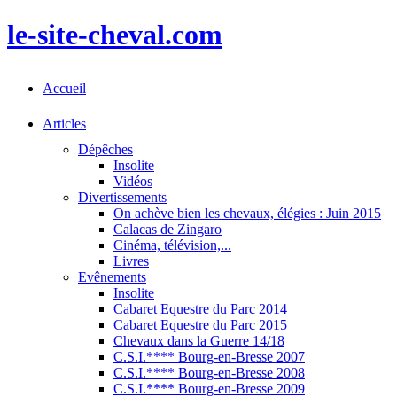
le-site-cheval.com
Accueil
Articles
Dépêches
Insolite
Vidéos
Divertissements
On achève bien les chevaux, élégies : Juin 2015
Calacas de Zingaro
Cinéma, télévision,...
Livres
Evênements
Insolite
Cabaret Equestre du Parc 2014
Cabaret Equestre du Parc 2015
Chevaux dans la Guerre 14/18
C.S.I.**** Bourg-en-Bresse 2007
C.S.I.**** Bourg-en-Bresse 2008
C.S.I.**** Bourg-en-Bresse 2009