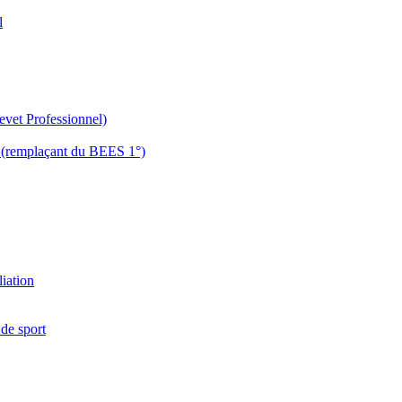
l
evet Professionnel)
es (remplaçant du BEES 1°)
liation
 de sport