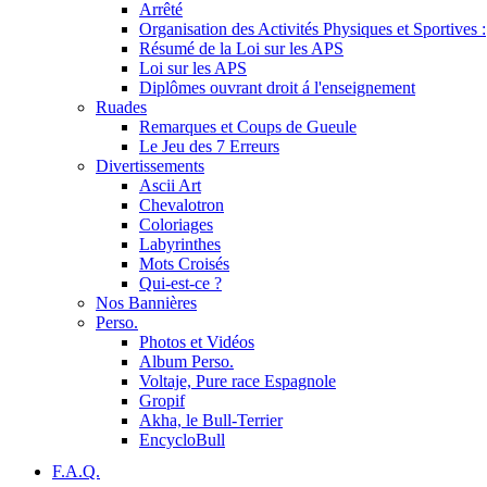
Arrêté
Organisation des Activités Physiques et Sportives :
Résumé de la Loi sur les APS
Loi sur les APS
Diplômes ouvrant droit á l'enseignement
Ruades
Remarques et Coups de Gueule
Le Jeu des 7 Erreurs
Divertissements
Ascii Art
Chevalotron
Coloriages
Labyrinthes
Mots Croisés
Qui-est-ce ?
Nos Bannières
Perso.
Photos et Vidéos
Album Perso.
Voltaje, Pure race Espagnole
Gropif
Akha, le Bull-Terrier
EncycloBull
F.A.Q.