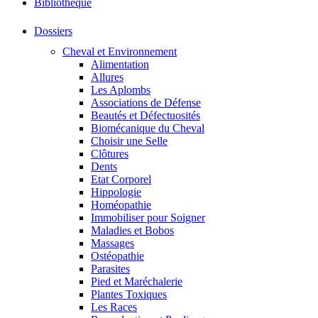
Bibliothéque
Dossiers
Cheval et Environnement
Alimentation
Allures
Les Aplombs
Associations de Défense
Beautés et Défectuosités
Biomécanique du Cheval
Choisir une Selle
Clôtures
Dents
Etat Corporel
Hippologie
Homéopathie
Immobiliser pour Soigner
Maladies et Bobos
Massages
Ostéopathie
Parasites
Pied et Maréchalerie
Plantes Toxiques
Les Races