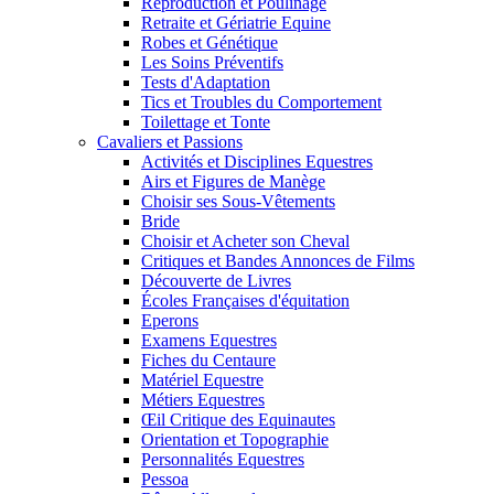
Reproduction et Poulinage
Retraite et Gériatrie Equine
Robes et Génétique
Les Soins Préventifs
Tests d'Adaptation
Tics et Troubles du Comportement
Toilettage et Tonte
Cavaliers et Passions
Activités et Disciplines Equestres
Airs et Figures de Manège
Choisir ses Sous-Vêtements
Bride
Choisir et Acheter son Cheval
Critiques et Bandes Annonces de Films
Découverte de Livres
Écoles Françaises d'équitation
Eperons
Examens Equestres
Fiches du Centaure
Matériel Equestre
Métiers Equestres
Œil Critique des Equinautes
Orientation et Topographie
Personnalités Equestres
Pessoa