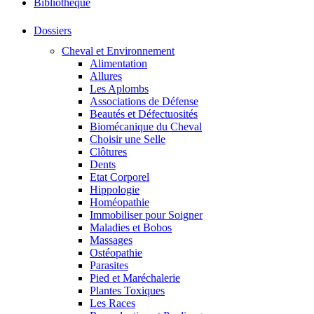
Bibliothéque
Dossiers
Cheval et Environnement
Alimentation
Allures
Les Aplombs
Associations de Défense
Beautés et Défectuosités
Biomécanique du Cheval
Choisir une Selle
Clôtures
Dents
Etat Corporel
Hippologie
Homéopathie
Immobiliser pour Soigner
Maladies et Bobos
Massages
Ostéopathie
Parasites
Pied et Maréchalerie
Plantes Toxiques
Les Races