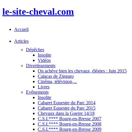
le-site-cheval.com
Accueil
Articles
Dépêches
Insolite
Vidéos
Divertissements
On achève bien les chevaux, élégies : Juin 2015
Calacas de Zingaro
Cinéma, télévision,...
Livres
Evênements
Insolite
Cabaret Equestre du Parc 2014
Cabaret Equestre du Parc 2015
Chevaux dans la Guerre 14/18
C.S.I.**** Bourg-en-Bresse 2007
C.S.I.**** Bourg-en-Bresse 2008
C.S.I.**** Bourg-en-Bresse 2009