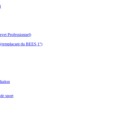
l
evet Professionnel)
es (remplaçant du BEES 1°)
liation
 de sport