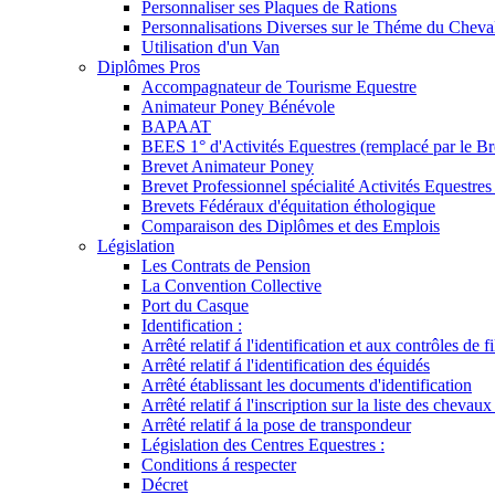
Personnaliser ses Plaques de Rations
Personnalisations Diverses sur le Théme du Cheva
Utilisation d'un Van
Diplômes Pros
Accompagnateur de Tourisme Equestre
Animateur Poney Bénévole
BAPAAT
BEES 1° d'Activités Equestres (remplacé par le Br
Brevet Animateur Poney
Brevet Professionnel spécialité Activités Equestr
Brevets Fédéraux d'équitation éthologique
Comparaison des Diplômes et des Emplois
Législation
Les Contrats de Pension
La Convention Collective
Port du Casque
Identification :
Arrêté relatif á l'identification et aux contrôles de fi
Arrêté relatif á l'identification des équidés
Arrêté établissant les documents d'identification
Arrêté relatif á l'inscription sur la liste des chevaux
Arrêté relatif á la pose de transpondeur
Législation des Centres Equestres :
Conditions á respecter
Décret