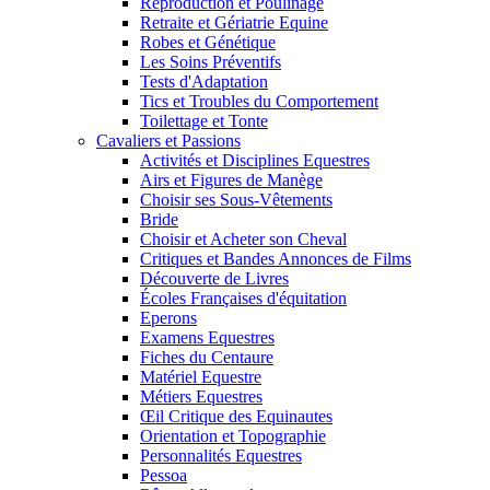
Reproduction et Poulinage
Retraite et Gériatrie Equine
Robes et Génétique
Les Soins Préventifs
Tests d'Adaptation
Tics et Troubles du Comportement
Toilettage et Tonte
Cavaliers et Passions
Activités et Disciplines Equestres
Airs et Figures de Manège
Choisir ses Sous-Vêtements
Bride
Choisir et Acheter son Cheval
Critiques et Bandes Annonces de Films
Découverte de Livres
Écoles Françaises d'équitation
Eperons
Examens Equestres
Fiches du Centaure
Matériel Equestre
Métiers Equestres
Œil Critique des Equinautes
Orientation et Topographie
Personnalités Equestres
Pessoa