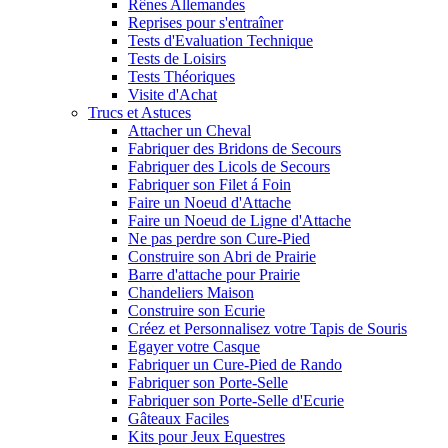
Rênes Allemandes
Reprises pour s'entraîner
Tests d'Evaluation Technique
Tests de Loisirs
Tests Théoriques
Visite d'Achat
Trucs et Astuces
Attacher un Cheval
Fabriquer des Bridons de Secours
Fabriquer des Licols de Secours
Fabriquer son Filet á Foin
Faire un Noeud d'Attache
Faire un Noeud de Ligne d'Attache
Ne pas perdre son Cure-Pied
Construire son Abri de Prairie
Barre d'attache pour Prairie
Chandeliers Maison
Construire son Ecurie
Créez et Personnalisez votre Tapis de Souris
Egayer votre Casque
Fabriquer un Cure-Pied de Rando
Fabriquer son Porte-Selle
Fabriquer son Porte-Selle d'Ecurie
Gâteaux Faciles
Kits pour Jeux Equestres