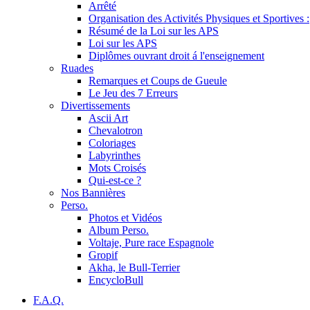
Arrêté
Organisation des Activités Physiques et Sportives :
Résumé de la Loi sur les APS
Loi sur les APS
Diplômes ouvrant droit á l'enseignement
Ruades
Remarques et Coups de Gueule
Le Jeu des 7 Erreurs
Divertissements
Ascii Art
Chevalotron
Coloriages
Labyrinthes
Mots Croisés
Qui-est-ce ?
Nos Bannières
Perso.
Photos et Vidéos
Album Perso.
Voltaje, Pure race Espagnole
Gropif
Akha, le Bull-Terrier
EncycloBull
F.A.Q.