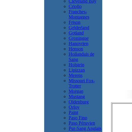
Cleveland Bay
Criollo
Franches-
Montagnes
Frison
Gelderland
Gotland
Groningue
Hanovrien
Henson
Hollandais de
Sang
Holstein
Lipizzan
Merens
Missouri Fox-
Trotter
Morgan
Mustang
Oldenburg
Orlov
Paint
Paso Fino
Paso Péruvien
Pur-Sang Anglais