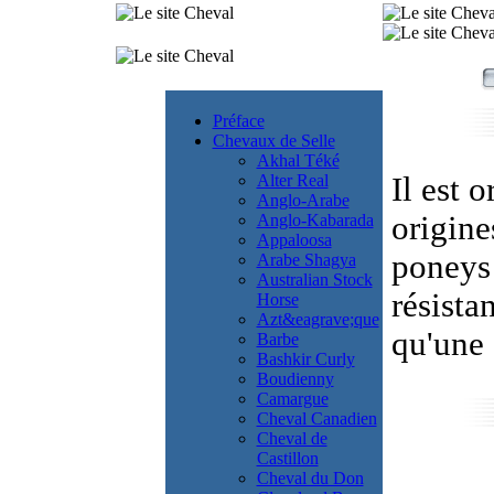
Préface
Chevaux de Selle
Akhal Téké
Alter Real
Il est 
Anglo-Arabe
origin
Anglo-Kabarada
Appaloosa
poneys 
Arabe Shagya
Australian Stock
résista
Horse
Azt&eagrave;que
qu'une 
Barbe
Bashkir Curly
Boudienny
Camargue
Cheval Canadien
Cheval de
Castillon
Cheval du Don