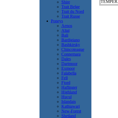
TEMPÉ
Shire
Trait Belge
Trait du Nord
Trait Russe
Poneys
Aenos
Altaï
Bali
Bardigiano
Bashkirsky
Chincoteague
Connemara
Dales
Dartmoor
Exmoor
Falabella
Fell
Fjord
Haflinger
Highland
Huçul
Islandais
Kathiawari
New-Forest
Shetland