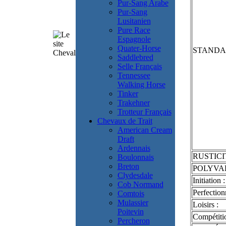
Pur-Sang Arabe
Pur-Sang
Lusitanien
Pure Race
Espagnole
Quater-Horse
STAND
Saddlebred
Selle Français
Tennessee
Walking Horse
Tinker
Trakehner
Trotteur Français
Chevaux de Trait
American Cream
Draft
Ardennais
RUSTICI
Boulonnais
Breton
POLYVA
Clydesdale
Initiation :
Cob Normand
Perfection
Comtois
Mulassier
Loisirs :
Poitevin
Compétiti
Percheron