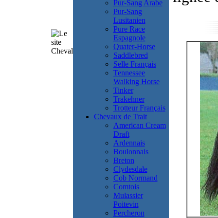
Pur-Sang Arabe
Pur-Sang
Lusitanien
Pure Race
Espagnole
Quater-Horse
Saddlebred
Selle Français
Tennessee
Walking Horse
Tinker
Trakehner
Trotteur Français
Chevaux de Trait
American Cream
Draft
Ardennais
Boulonnais
Breton
Clydesdale
Cob Normand
Comtois
Mulassier
Poitevin
Percheron