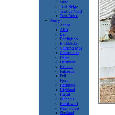
Shire
Trait Belge
Trait du Nord
Trait Russe
Poneys
Aenos
Altaï
Bali
Bardigiano
Bashkirsky
Chincoteague
Connemara
Dales
Dartmoor
Exmoor
Falabella
Fell
Fjord
Haflinger
Highland
Huçul
Islandais
Kathiawari
New-Forest
Shetland