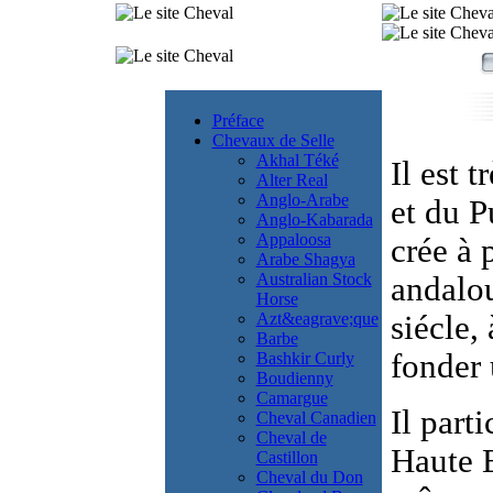
Préface
Chevaux de Selle
Akhal Téké
Il est 
Alter Real
Anglo-Arabe
et du P
Anglo-Kabarada
Appaloosa
crée à 
Arabe Shagya
Australian Stock
andalo
Horse
Azt&eagrave;que
siécle,
Barbe
fonder 
Bashkir Curly
Boudienny
Camargue
Il part
Cheval Canadien
Cheval de
Haute 
Castillon
Cheval du Don