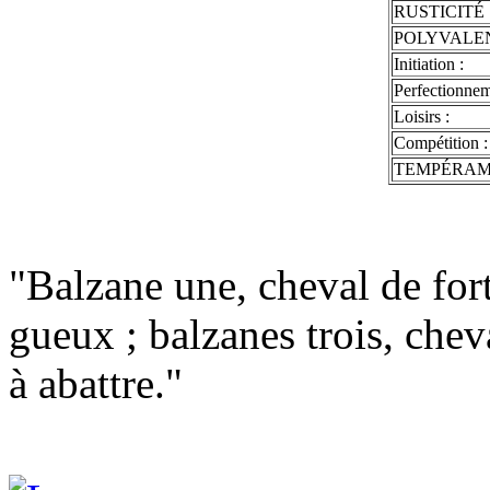
RUSTICITÉ
POLYVALE
Initiation :
Perfectionnem
Loisirs :
Compétition :
TEMPÉRA
"Balzane une, cheval de for
gueux ; balzanes trois, chev
à abattre."