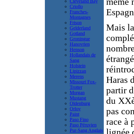
même ni
Cleveland Bay
Criollo
Espagn
Franches-
Montagnes
Frison
Mais la
Gelderland
Gotland
complé
Groningue
Hanovrien
nombre
Henson
Hollandais de
étrangé
Sang
Holstein
réintro
Lipizzan
Merens
Haras d
Missouri Fox-
Trotter
partir 
Morgan
Mustang
du XXèm
Oldenburg
Orlov
pas co
Paint
race à 
Paso Fino
Paso Péruvien
lignée 
Pur-Sang Anglais