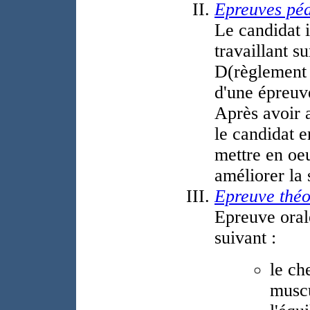
Epreuves pé
Le candidat i
travaillant s
D(règlement 
d'une épreuv
Après avoir a
le candidat e
mettre en oe
améliorer la 
Epreuve théo
Epreuve oral
suivant :
le ch
muscu