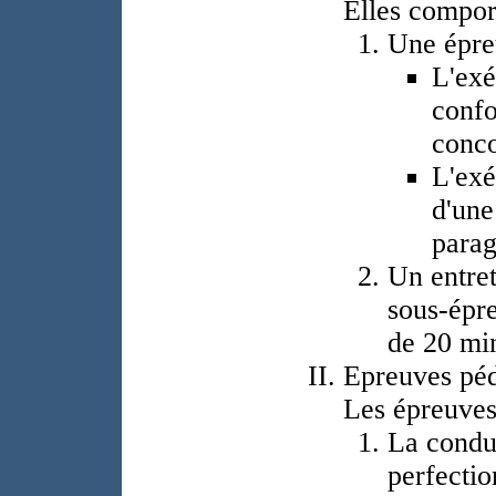
Elles compor
Une épreu
L'exé
confo
conco
L'exé
d'une
para
Un entret
sous-épr
de 20 min
Epreuves péd
Les épreuves
La condu
perfectio