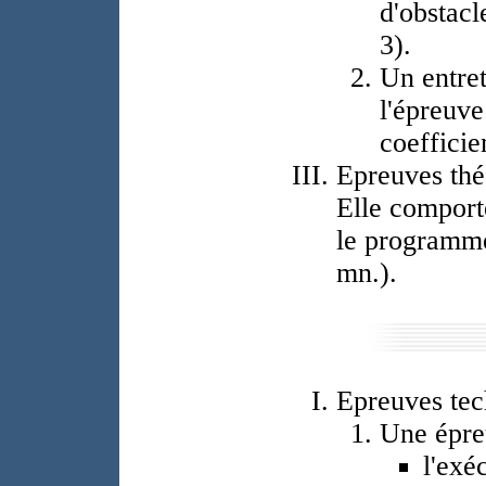
d'obstacl
3).
Un entret
l'épreuve
coefficie
Epreuves thé
Elle comport
le programme
mn.).
Epreuves tec
Une épre
l'exé