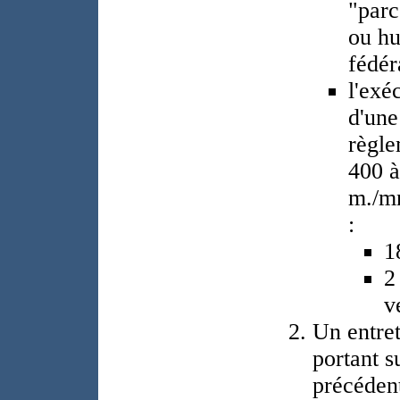
"parc
ou hu
fédér
l'exé
d'une
règle
400 à
m./mn
:
1
2
v
Un entret
portant s
précéden