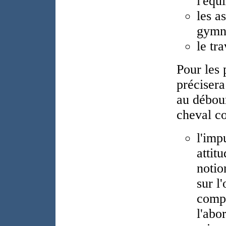
l'équi
les a
gymna
le tra
Pour les 
précisera
au débou
cheval c
l'imp
attit
notio
sur l
compo
l'abo