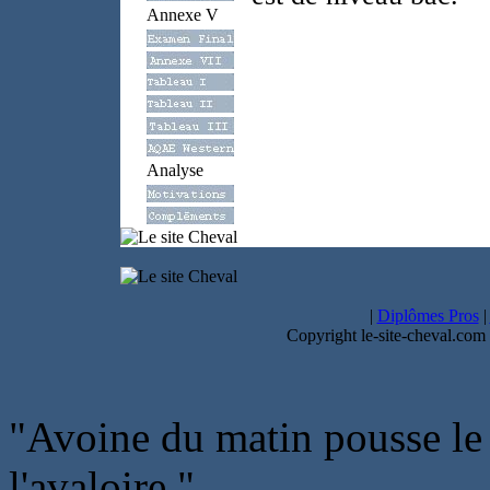
Annexe V
Analyse
|
Diplômes Pros
|
Copyright le-site-cheval.com
"Avoine du matin pousse le 
l'avaloire."