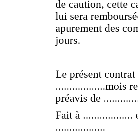
de caution, cette c
lui sera remboursé
apurement des comp
jours.
Le présent contrat
..................moi
préavis de ............
Fait à ..............
..................