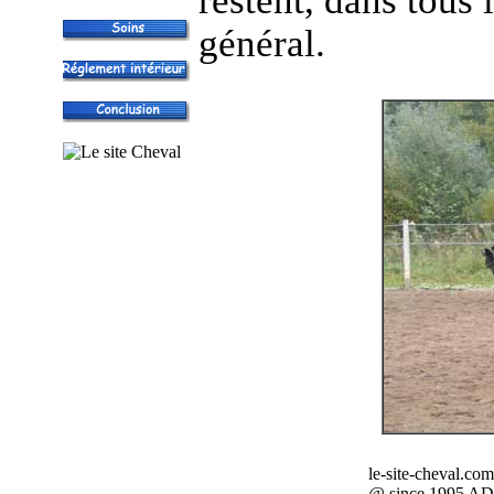
restent, dans tous 
général.
le-site-cheval.com
@ since 1995 AD