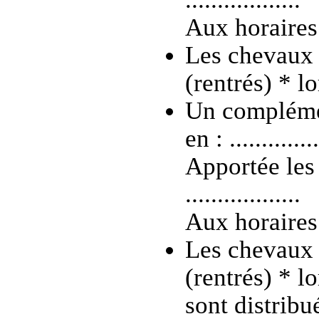
Aux horaires su
Les chevaux s
(rentrés) * lo
Un complémen
en : ..............
Apportée les 
..................
Aux horaires su
Les chevaux s
(rentrés) * l
sont distribu