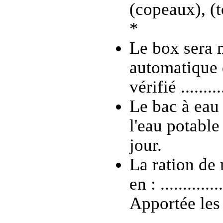
(copeaux), (tou
*
Le box sera 
automatique 
vérifié ........
Le bac à eau 
l'eau potable s
jour.
La ration de 
en : ..............
Apportée les 
..................