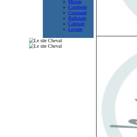
Mézair
Courbette
Croupade
Ballotade
Cabriole
Levade