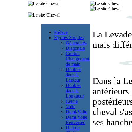
La Levade
Préface
Figures Simples
mais différ
Généralités
Diagonale
Contre-
Changement
de main
Doubler
dans la
Dans la Le
Largeur
Doubler
antérieurs 
dans la
Longueur
postérieur
Cercle
Volte
cheval s'as
Demi-Volte
Demi-Volte
ses hanche
Renversée
Huit de