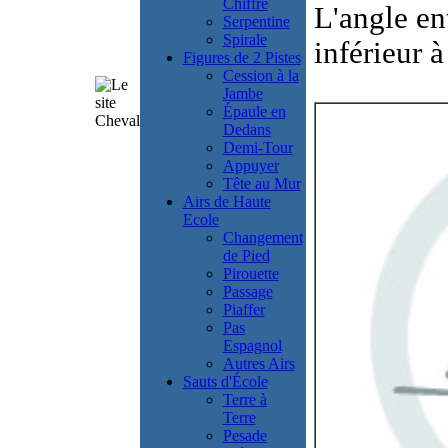
Chiffre
L'angle ent
Serpentine
Spirale
inférieur à
Figures de 2 Pistes
Cession à la
Jambe
Épaule en
Dedans
Demi-Tour
Appuyer
Tête au Mur
Airs de Haute
Ecole
Changement
de Pied
Pirouette
Passage
Piaffer
Pas
Espagnol
Autres Airs
Sauts d'École
Terre à
Terre
Pesade