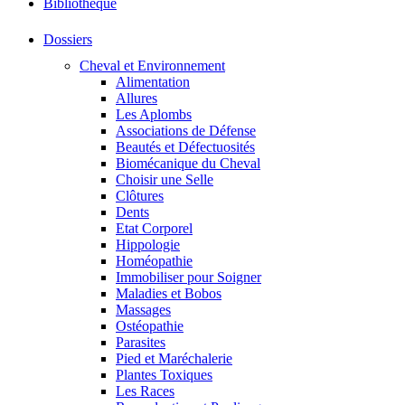
Bibliothéque
Dossiers
Cheval et Environnement
Alimentation
Allures
Les Aplombs
Associations de Défense
Beautés et Défectuosités
Biomécanique du Cheval
Choisir une Selle
Clôtures
Dents
Etat Corporel
Hippologie
Homéopathie
Immobiliser pour Soigner
Maladies et Bobos
Massages
Ostéopathie
Parasites
Pied et Maréchalerie
Plantes Toxiques
Les Races