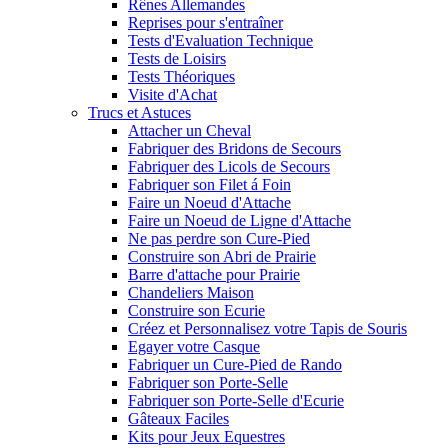
Rênes Allemandes
Reprises pour s'entraîner
Tests d'Evaluation Technique
Tests de Loisirs
Tests Théoriques
Visite d'Achat
Trucs et Astuces
Attacher un Cheval
Fabriquer des Bridons de Secours
Fabriquer des Licols de Secours
Fabriquer son Filet á Foin
Faire un Noeud d'Attache
Faire un Noeud de Ligne d'Attache
Ne pas perdre son Cure-Pied
Construire son Abri de Prairie
Barre d'attache pour Prairie
Chandeliers Maison
Construire son Ecurie
Créez et Personnalisez votre Tapis de Souris
Egayer votre Casque
Fabriquer un Cure-Pied de Rando
Fabriquer son Porte-Selle
Fabriquer son Porte-Selle d'Ecurie
Gâteaux Faciles
Kits pour Jeux Equestres