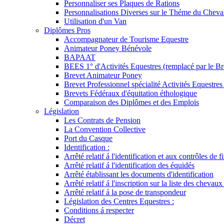
Personnaliser ses Plaques de Rations
Personnalisations Diverses sur le Théme du Cheva
Utilisation d'un Van
Diplômes Pros
Accompagnateur de Tourisme Equestre
Animateur Poney Bénévole
BAPAAT
BEES 1° d'Activités Equestres (remplacé par le Br
Brevet Animateur Poney
Brevet Professionnel spécialité Activités Equestr
Brevets Fédéraux d'équitation éthologique
Comparaison des Diplômes et des Emplois
Législation
Les Contrats de Pension
La Convention Collective
Port du Casque
Identification :
Arrêté relatif á l'identification et aux contrôles de fi
Arrêté relatif á l'identification des équidés
Arrêté établissant les documents d'identification
Arrêté relatif á l'inscription sur la liste des chevaux
Arrêté relatif á la pose de transpondeur
Législation des Centres Equestres :
Conditions á respecter
Décret