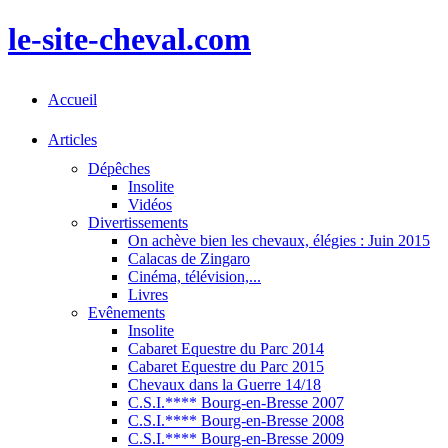
le-site-cheval.com
Accueil
Articles
Dépêches
Insolite
Vidéos
Divertissements
On achève bien les chevaux, élégies : Juin 2015
Calacas de Zingaro
Cinéma, télévision,...
Livres
Evênements
Insolite
Cabaret Equestre du Parc 2014
Cabaret Equestre du Parc 2015
Chevaux dans la Guerre 14/18
C.S.I.**** Bourg-en-Bresse 2007
C.S.I.**** Bourg-en-Bresse 2008
C.S.I.**** Bourg-en-Bresse 2009