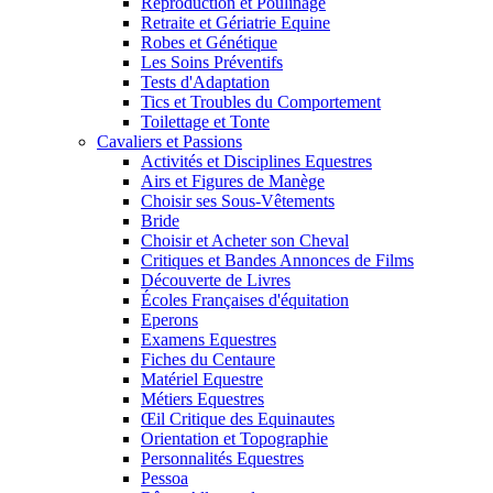
Reproduction et Poulinage
Retraite et Gériatrie Equine
Robes et Génétique
Les Soins Préventifs
Tests d'Adaptation
Tics et Troubles du Comportement
Toilettage et Tonte
Cavaliers et Passions
Activités et Disciplines Equestres
Airs et Figures de Manège
Choisir ses Sous-Vêtements
Bride
Choisir et Acheter son Cheval
Critiques et Bandes Annonces de Films
Découverte de Livres
Écoles Françaises d'équitation
Eperons
Examens Equestres
Fiches du Centaure
Matériel Equestre
Métiers Equestres
Œil Critique des Equinautes
Orientation et Topographie
Personnalités Equestres
Pessoa