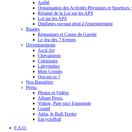
Arrêté
Organisation des Activités Physiques et Sportives :
Résumé de la Loi sur les APS
Loi sur les APS
Diplômes ouvrant droit á l'enseignement
Ruades
Remarques et Coups de Gueule
Le Jeu des 7 Erreurs
Divertissements
Ascii Art
Chevalotron
Coloriages
Labyrinthes
Mots Croisés
Qui-est-ce ?
Nos Bannières
Perso.
Photos et Vidéos
Album Perso.
Voltaje, Pure race Espagnole
Gropif
Akha, le Bull-Terrier
EncycloBull
F.A.Q.