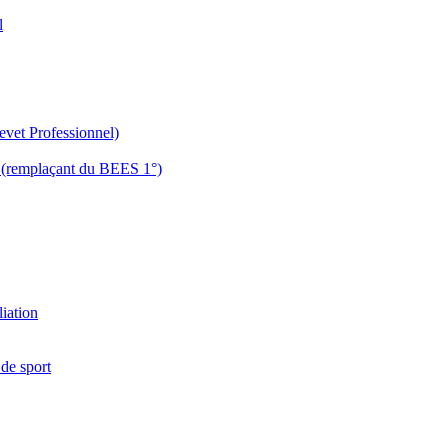
l
evet Professionnel)
es (remplaçant du BEES 1°)
liation
 de sport