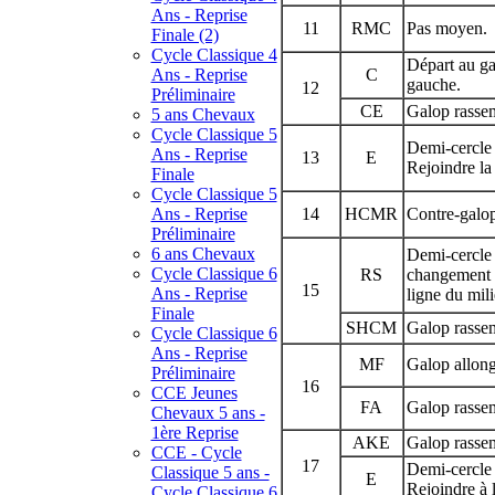
Ans - Reprise
11
RMC
Pas moyen.
Finale (2)
Cycle Classique 4
Départ au ga
Ans - Reprise
C
gauche.
12
Préliminaire
CE
Galop rasse
5 ans Chevaux
Cycle Classique 5
Demi-cercle 
Ans - Reprise
13
E
Rejoindre la
Finale
Cycle Classique 5
Ans - Reprise
14
HCMR
Contre-galop
Préliminaire
6 ans Chevaux
Demi-cercle 
Cycle Classique 6
RS
changement de
15
Ans - Reprise
ligne du mili
Finale
SHCM
Galop rasse
Cycle Classique 6
Ans - Reprise
MF
Galop allong
Préliminaire
16
CCE Jeunes
FA
Galop rasse
Chevaux 5 ans -
1ère Reprise
AKE
Galop rasse
CCE - Cycle
17
Demi-cercle 
Classique 5 ans -
E
Rejoindre à l
Cycle Classique 6