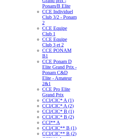
Grand prix -
Ponam/B Elite
CCE Individuel
Club 3/2 - Ponam
2
CCE Equipe
Club 1
CCE Equipe
Club 3 et 2
CCE PONAM
B1
CCE Ponam D
Elite Grand Prix -
Ponam C&D
Elite - Amateur
2&1
CCE Pro Elite
Grand Prix
CCI/CIC* A (1)
CCI/CIC* A (2)
CCI/CIC* B (1)
CCI/CIC* B (2)
CCI** A
CCI/CIC** B (1)
CCI/CIC** B (2)