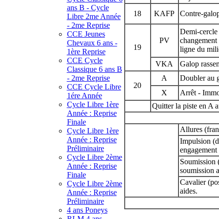
ans B - Cycle
18
KAFP
Contre-galop
Libre 2me Année
- 2me Reprise
Demi-cercle 
CCE Jeunes
PV
changement de
Chevaux 6 ans -
19
ligne du mili
1ère Reprise
CCE Cycle
VKA
Galop rasse
Classique 6 ans B
- 2me Reprise
A
Doubler au g
20
CCE Cycle Libre
X
Arrêt - Immob
1ére Année
Cycle Libre 1ère
Quitter la piste en A 
Année : Reprise
Finale
Allures (fran
Cycle Libre 1ère
Année : Reprise
Impulsion (dé
Préliminaire
engagement d
Cycle Libre 2ème
Soumission (
Année : Reprise
soumission a
Finale
Cavalier (pos
Cycle Libre 2ème
aides.
Année : Reprise
Préliminaire
4 ans Poneys
RLM 4 ans