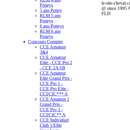
le-site-cheval.
Poneys
@ since 1995 
5 ans Poney
FLD
RLM 5 ans
Poneys
6 ans Poneys
RLM 6 ans
Poneys
Concours Complet
CCE Amateur
3&4
CCE Amateur
Elite - CCE Pro 2
- CCE 2A/1B
CCE Amateur
Elite Grand Prix -
CCE Pro 1 -
CCE Pro Elite -
CCI/CIC*** A
CCE Amateur 1
Grand Prix -
CCE Pro 3 -
CCI/CIC** A
CCE Individuel
Club 1/Elite