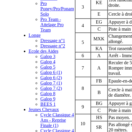
KE
Pro
droite.
3
Poney/Pro/Ponam
Solo
E
Cercle à dro
Pro Team -
EG
Appuyer à dr
Attelage Pro
4
C
Piste à main 
Team
Longe
Changement 
MXK
Dressage n°1
allongé.
5
Dressage n°2
KA
Trot rassemb
Ecole des Aides
6
A
Arrêt - Immo
Galop 3
Galop 4
Reculer de 5
Galop 5
7
A
Rompre immé
Galop 6 (1)
travail.
Galop 6 (2)
FB
Epaule-en-d
Galop 7 (1)
Galop 7 (2)
8
Cercle à mai
B
Galop 8
de diamètre.
Galop 9
BG
Appuyer à g
BEES 1
9
Jeunes Chevaux
C
Piste à main
Cycle Classique 4
HS
Pas moyen.
Ans - Reprise
10
Pas allongé 
Finale (1)
SR
20 mètres.
Cycle Classique 4