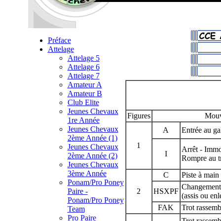
Préface
Attelage
Attelage 5
Attelage 6
Attelage 7
Amateur A
Amateur B
Club Elite
Jeunes Chevaux
Figures
Mou
1re Année
Jeunes Chevaux
A
Entrée au ga
2ème Année (1)
1
Jeunes Chevaux
Arrêt - Immob
I
2ème Année (2)
Rompre au tr
Jeunes Chevaux
3ème Année
C
Piste à main
Ponam/Pro Poney
Changement 
Paire -
2
HSXPF
(assis ou enl
Ponam/Pro Poney
FAK
Trot rassemb
Team
Pro Paire
Trot rassemb