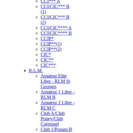
CCI*** A
CCI/CIC*** B
(1)
CCI/CIC*** B
(2)
CCI/CIC**** A
CCI/CIC**** B
CCIP*
CCIP**(1)
CCIP**(2)
CIC*
CIC**
CIC***
R.L.M.
Amateur Elite
Libre - RLM St
Georges
Amateur 1 Libre -
RLM B
Amateur 2 Libre -
RLM C
Club A/Club
Poney/Club
Carrousel
Club 1/Ponam B