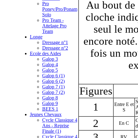
Au bout de
Pro
Poney/Pro/Ponam
cloche indi
Solo
Pro Team -
Attelage Pro
seul le m
Team
Longe
encore noté.
Dressage n°1
Dressage n°2
fois un mo
Ecole des Aides
Galop 3
ex
Galop 4
Galop 5
Galop 6 (1)
Galop 6 (2)
Galop 7 (1)
Figures
Galop 7 (2)
Galop 8
S
Galop 9
1
Entre E et
A
BEES 1
S
R
Jeunes Chevaux
Cycle Classique 4
2
C
En C
Ans - Reprise
d
Finale (1)
3
Cycle Classique 4
RV
C