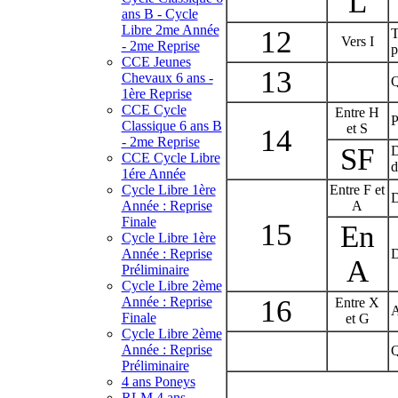
L
ans B - Cycle
Libre 2me Année
12
T
Vers I
- 2me Reprise
p
CCE Jeunes
13
Chevaux 6 ans -
Q
1ère Reprise
CCE Cycle
Entre H
P
Classique 6 ans B
et S
14
- 2me Reprise
SF
D
CCE Cycle Libre
d
1ére Année
Cycle Libre 1ère
Entre F et
D
Année : Reprise
A
Finale
15
En
Cycle Libre 1ère
Année : Reprise
D
A
Préliminaire
Cycle Libre 2ème
Année : Reprise
16
Entre X
A
Finale
et G
Cycle Libre 2ème
Année : Reprise
Q
Préliminaire
4 ans Poneys
RLM 4 ans