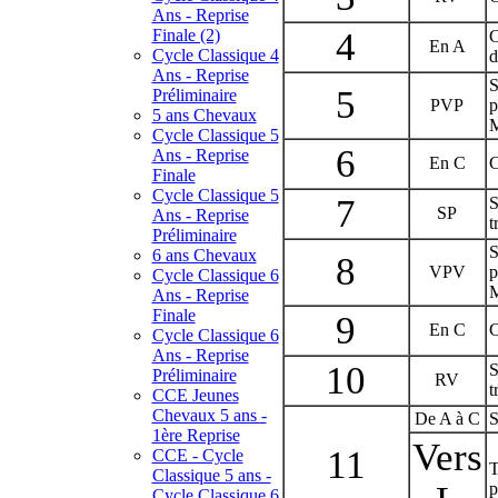
Ans - Reprise
Finale (2)
4
C
En A
Cycle Classique 4
d
Ans - Reprise
S
5
Préliminaire
PVP
p
5 ans Chevaux
M
Cycle Classique 5
6
Ans - Reprise
En C
C
Finale
Cycle Classique 5
7
S
SP
Ans - Reprise
t
Préliminaire
S
6 ans Chevaux
8
VPV
p
Cycle Classique 6
M
Ans - Reprise
Finale
9
En C
C
Cycle Classique 6
Ans - Reprise
10
S
Préliminaire
RV
t
CCE Jeunes
Chevaux 5 ans -
De A à C
S
1ère Reprise
Vers
11
CCE - Cycle
T
Classique 5 ans -
p
Cycle Classique 6