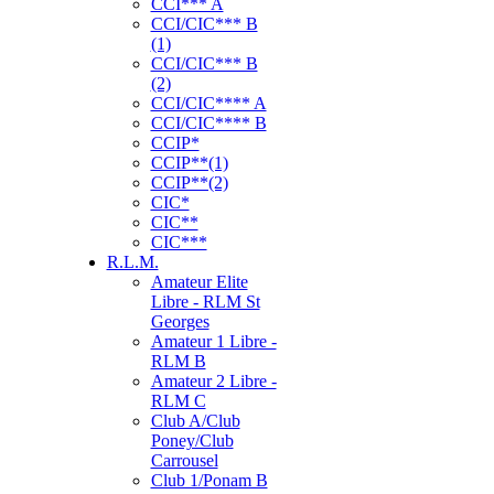
CCI*** A
CCI/CIC*** B
(1)
CCI/CIC*** B
(2)
CCI/CIC**** A
CCI/CIC**** B
CCIP*
CCIP**(1)
CCIP**(2)
CIC*
CIC**
CIC***
R.L.M.
Amateur Elite
Libre - RLM St
Georges
Amateur 1 Libre -
RLM B
Amateur 2 Libre -
RLM C
Club A/Club
Poney/Club
Carrousel
Club 1/Ponam B