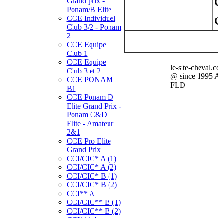
Grand prix -
Ponam/B Elite
CCE Individuel
Club 3/2 - Ponam
2
CCE Equipe
Club 1
CCE Equipe
le-site-cheval.
Club 3 et 2
@ since 1995 
CCE PONAM
FLD
B1
CCE Ponam D
Elite Grand Prix -
Ponam C&D
Elite - Amateur
2&1
CCE Pro Elite
Grand Prix
CCI/CIC* A (1)
CCI/CIC* A (2)
CCI/CIC* B (1)
CCI/CIC* B (2)
CCI** A
CCI/CIC** B (1)
CCI/CIC** B (2)