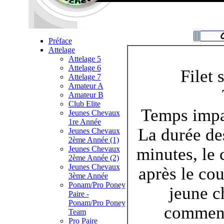
Préface
Attelage
Attelage 5
Attelage 6
Filet 
Attelage 7
Amateur A
Amateur B
Club Elite
Temps impar
Jeunes Chevaux
1re Année
La durée de
Jeunes Chevaux
2ème Année (1)
Jeunes Chevaux
minutes, le
2ème Année (2)
Jeunes Chevaux
après le cou
3ème Année
Ponam/Pro Poney
jeune c
Paire -
Ponam/Pro Poney
commenc
Team
Pro Paire