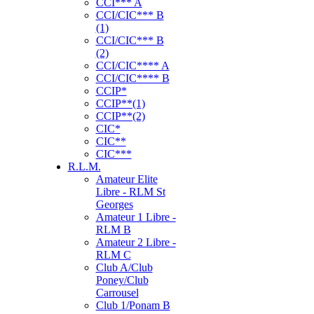
CCI*** A
CCI/CIC*** B
(1)
CCI/CIC*** B
(2)
CCI/CIC**** A
CCI/CIC**** B
CCIP*
CCIP**(1)
CCIP**(2)
CIC*
CIC**
CIC***
R.L.M.
Amateur Elite
Libre - RLM St
Georges
Amateur 1 Libre -
RLM B
Amateur 2 Libre -
RLM C
Club A/Club
Poney/Club
Carrousel
Club 1/Ponam B