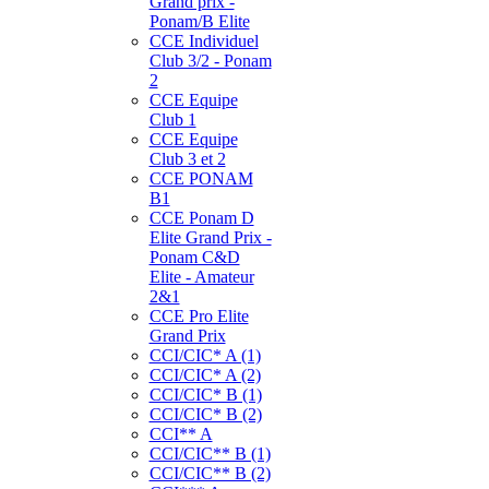
Grand prix -
Ponam/B Elite
CCE Individuel
Club 3/2 - Ponam
2
CCE Equipe
Club 1
CCE Equipe
Club 3 et 2
CCE PONAM
B1
CCE Ponam D
Elite Grand Prix -
Ponam C&D
Elite - Amateur
2&1
CCE Pro Elite
Grand Prix
CCI/CIC* A (1)
CCI/CIC* A (2)
CCI/CIC* B (1)
CCI/CIC* B (2)
CCI** A
CCI/CIC** B (1)
CCI/CIC** B (2)