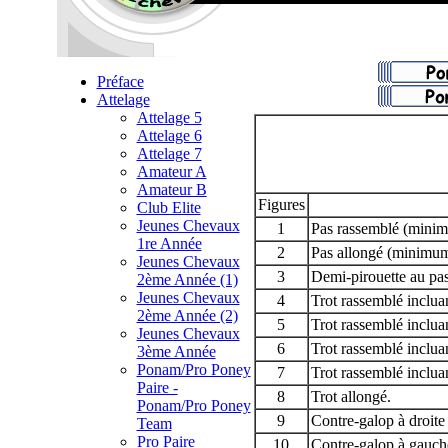
Préface
Attelage
Attelage 5
Attelage 6
Attelage 7
Amateur A
Amateur B
Figures
Club Elite
Jeunes Chevaux
1
Pas rassemblé (mini
1re Année
2
Pas allongé (minimu
Jeunes Chevaux
3
Demi-pirouette au pas
2ème Année (1)
Jeunes Chevaux
4
Trot rassemblé inclua
2ème Année (2)
5
Trot rassemblé inclu
Jeunes Chevaux
6
Trot rassemblé incluan
3ème Année
Ponam/Pro Poney
7
Trot rassemblé inclua
Paire -
8
Trot allongé.
Ponam/Pro Poney
9
Contre-galop à droit
Team
Pro Paire
10
Contre-galop à gauc