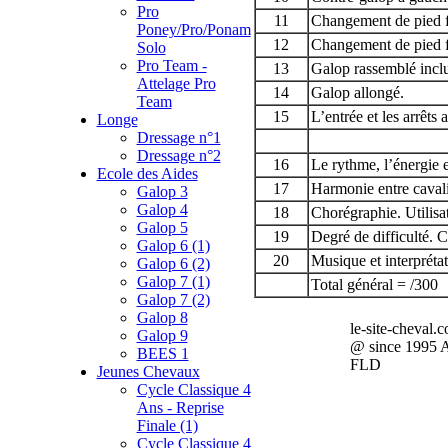
Pro
11
Changement de pied f
Poney/Pro/Ponam
12
Changement de pied f
Solo
Pro Team -
13
Galop rassemblé inclu
Attelage Pro
14
Galop allongé.
Team
15
L’entrée et les arrêts a
Longe
Dressage n°1
Dressage n°2
16
Le rythme, l’énergie et
Ecole des Aides
17
Harmonie entre cavali
Galop 3
Galop 4
18
Chorégraphie. Utilisat
Galop 5
19
Degré de difficulté. C
Galop 6 (1)
20
Musique et interpréta
Galop 6 (2)
Galop 7 (1)
Total général = /300
Galop 7 (2)
Galop 8
le-site-cheval.
Galop 9
@ since 1995 
BEES 1
FLD
Jeunes Chevaux
Cycle Classique 4
Ans - Reprise
Finale (1)
Cycle Classique 4