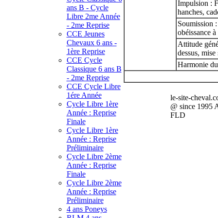
Impulsion : 
ans B - Cycle
hanches, cad
Libre 2me Année
Soumission :
- 2me Reprise
obéissance à 
CCE Jeunes
Chevaux 6 ans -
Attitude géné
1ère Reprise
dessus, mise 
CCE Cycle
Harmonie du c
Classique 6 ans B
- 2me Reprise
CCE Cycle Libre
1ére Année
le-site-cheval.
Cycle Libre 1ère
@ since 1995 
Année : Reprise
FLD
Finale
Cycle Libre 1ère
Année : Reprise
Préliminaire
Cycle Libre 2ème
Année : Reprise
Finale
Cycle Libre 2ème
Année : Reprise
Préliminaire
4 ans Poneys
RLM 4 ans