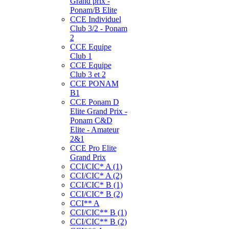
Grand prix -
Ponam/B Elite
CCE Individuel
Club 3/2 - Ponam
2
CCE Equipe
Club 1
CCE Equipe
Club 3 et 2
CCE PONAM
B1
CCE Ponam D
Elite Grand Prix -
Ponam C&D
Elite - Amateur
2&1
CCE Pro Elite
Grand Prix
CCI/CIC* A (1)
CCI/CIC* A (2)
CCI/CIC* B (1)
CCI/CIC* B (2)
CCI** A
CCI/CIC** B (1)
CCI/CIC** B (2)