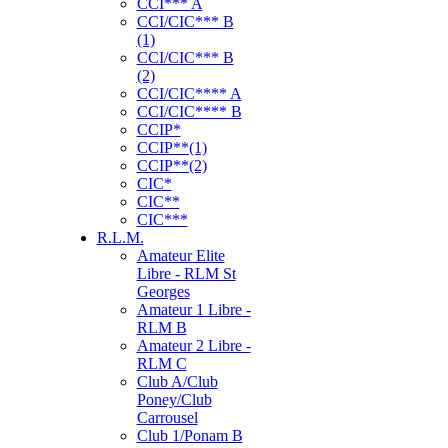
CCI*** A
CCI/CIC*** B
(1)
CCI/CIC*** B
(2)
CCI/CIC**** A
CCI/CIC**** B
CCIP*
CCIP**(1)
CCIP**(2)
CIC*
CIC**
CIC***
R.L.M.
Amateur Elite
Libre - RLM St
Georges
Amateur 1 Libre -
RLM B
Amateur 2 Libre -
RLM C
Club A/Club
Poney/Club
Carrousel
Club 1/Ponam B