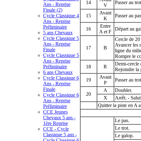
14
Passer au trot
Ans - Reprise
V
Finale (2)
Avant
Cycle Classique 4
15
Passer au pas
K
Ans - Reprise
Entre
Préliminaire
16
Départ au ga
A et F
5 ans Chevaux
Cycle Classique 5
Cercle de 20
Ans - Reprise
Avancer les m
17
B
Finale
ligne du mili
Cycle Classique 5
Rompre le co
Ans - Reprise
Demi-cercle 
Préliminaire
18
R
Rejoindre la 
6 ans Chevaux
Avant
Cycle Classique 6
19
Passer au trot
P
Ans - Reprise
Finale
A
Doubler.
20
Cycle Classique 6
X
Arrêt. - Salut
Ans - Reprise
Quitter la piste en A 
Préliminaire
CCE Jeunes
Chevaux 5 ans -
Le pas.
1ère Reprise
Le trot.
CCE - Cycle
Classique 5 ans -
Le galop.
Cycle Classique 6