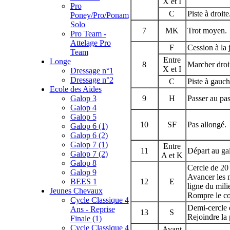
X et I
Pro
C
Piste à droite
Poney/Pro/Ponam
Solo
7
MK
Trot moyen.
Pro Team -
Attelage Pro
F
Cession à la 
Team
Entre
Longe
8
Marcher droi
X et I
Dressage n°1
Dressage n°2
C
Piste à gauch
Ecole des Aides
Galop 3
9
H
Passer au pas
Galop 4
Galop 5
10
SF
Pas allongé.
Galop 6 (1)
Galop 6 (2)
Galop 7 (1)
Entre
11
Départ au gal
Galop 7 (2)
A et K
Galop 8
Cercle de 20
Galop 9
Avancer les m
BEES 1
12
E
ligne du mili
Jeunes Chevaux
Rompre le co
Cycle Classique 4
Demi-cercle 
Ans - Reprise
13
S
Rejoindre la 
Finale (1)
Cycle Classique 4
Avant