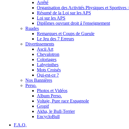
Arrêté
Organisation des Activités Physiques et Sportives :
Résumé de la Loi sur les APS
Loi sur les APS
Diplômes ouvrant droit á l'enseignement
Ruades
Remarques et Coups de Gueule
Le Jeu des 7 Erreurs
Divertissements
Ascii Art
Chevalotron
Coloriages
Labyrinthes
Mots Croisés
Qui-est-ce ?
Nos Bannières
Perso.
Photos et Vidéos
Album Perso.
Voltaje, Pure race Espagnole
Gropif
Akha, le Bull-Terrier
EncycloBull
F.A.Q.