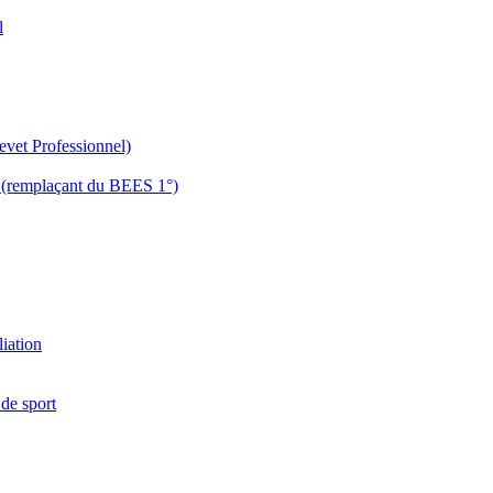
l
evet Professionnel)
es (remplaçant du BEES 1°)
liation
 de sport