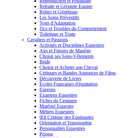
Reproduction et Poulinage
Retraite et Gériatrie Equine
Robes et Génétique
Les Soins Préventifs
Tests d'Adaptation
Tics et Troubles du Comportement
Toilettage et Tonte
Cavaliers et Passions
Activités et Disciplines Equestres
Airs et Figures de Manège
Choisir ses Sous-Vêtements
Bride
Choisir et Acheter son Cheval
Critiques et Bandes Annonces de Films
Découverte de Livres
Écoles Françaises d'équitation
Eperons
Examens Equestres
Fiches du Centaure
Matériel Equestre
Métiers Equestres
Œil Critique des Equinautes
Orientation et Topographie
Personnalités Equestres
Pessoa