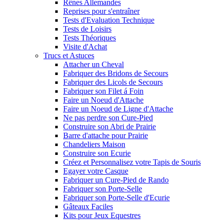
Rênes Allemandes
Reprises pour s'entraîner
Tests d'Evaluation Technique
Tests de Loisirs
Tests Théoriques
Visite d'Achat
Trucs et Astuces
Attacher un Cheval
Fabriquer des Bridons de Secours
Fabriquer des Licols de Secours
Fabriquer son Filet á Foin
Faire un Noeud d'Attache
Faire un Noeud de Ligne d'Attache
Ne pas perdre son Cure-Pied
Construire son Abri de Prairie
Barre d'attache pour Prairie
Chandeliers Maison
Construire son Ecurie
Créez et Personnalisez votre Tapis de Souris
Egayer votre Casque
Fabriquer un Cure-Pied de Rando
Fabriquer son Porte-Selle
Fabriquer son Porte-Selle d'Ecurie
Gâteaux Faciles
Kits pour Jeux Equestres