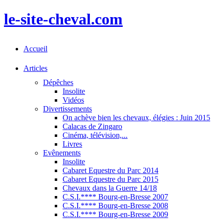
le-site-cheval.com
Accueil
Articles
Dépêches
Insolite
Vidéos
Divertissements
On achève bien les chevaux, élégies : Juin 2015
Calacas de Zingaro
Cinéma, télévision,...
Livres
Evênements
Insolite
Cabaret Equestre du Parc 2014
Cabaret Equestre du Parc 2015
Chevaux dans la Guerre 14/18
C.S.I.**** Bourg-en-Bresse 2007
C.S.I.**** Bourg-en-Bresse 2008
C.S.I.**** Bourg-en-Bresse 2009