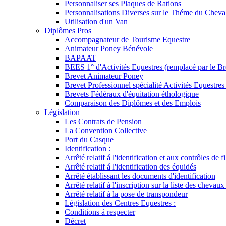
Personnaliser ses Plaques de Rations
Personnalisations Diverses sur le Théme du Cheva
Utilisation d'un Van
Diplômes Pros
Accompagnateur de Tourisme Equestre
Animateur Poney Bénévole
BAPAAT
BEES 1° d'Activités Equestres (remplacé par le Br
Brevet Animateur Poney
Brevet Professionnel spécialité Activités Equestr
Brevets Fédéraux d'équitation éthologique
Comparaison des Diplômes et des Emplois
Législation
Les Contrats de Pension
La Convention Collective
Port du Casque
Identification :
Arrêté relatif á l'identification et aux contrôles de fi
Arrêté relatif á l'identification des équidés
Arrêté établissant les documents d'identification
Arrêté relatif á l'inscription sur la liste des chevaux
Arrêté relatif á la pose de transpondeur
Législation des Centres Equestres :
Conditions á respecter
Décret