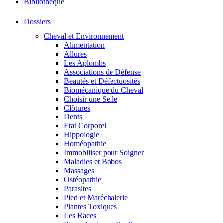
Bibliothéque
Dossiers
Cheval et Environnement
Alimentation
Allures
Les Aplombs
Associations de Défense
Beautés et Défectuosités
Biomécanique du Cheval
Choisir une Selle
Clôtures
Dents
Etat Corporel
Hippologie
Homéopathie
Immobiliser pour Soigner
Maladies et Bobos
Massages
Ostéopathie
Parasites
Pied et Maréchalerie
Plantes Toxiques
Les Races