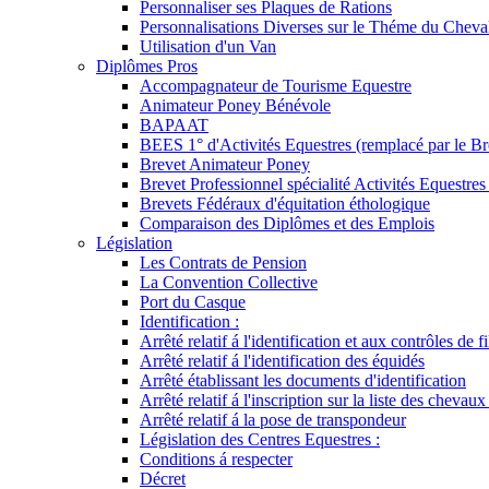
Personnaliser ses Plaques de Rations
Personnalisations Diverses sur le Théme du Cheva
Utilisation d'un Van
Diplômes Pros
Accompagnateur de Tourisme Equestre
Animateur Poney Bénévole
BAPAAT
BEES 1° d'Activités Equestres (remplacé par le Br
Brevet Animateur Poney
Brevet Professionnel spécialité Activités Equestr
Brevets Fédéraux d'équitation éthologique
Comparaison des Diplômes et des Emplois
Législation
Les Contrats de Pension
La Convention Collective
Port du Casque
Identification :
Arrêté relatif á l'identification et aux contrôles de fi
Arrêté relatif á l'identification des équidés
Arrêté établissant les documents d'identification
Arrêté relatif á l'inscription sur la liste des chevaux
Arrêté relatif á la pose de transpondeur
Législation des Centres Equestres :
Conditions á respecter
Décret