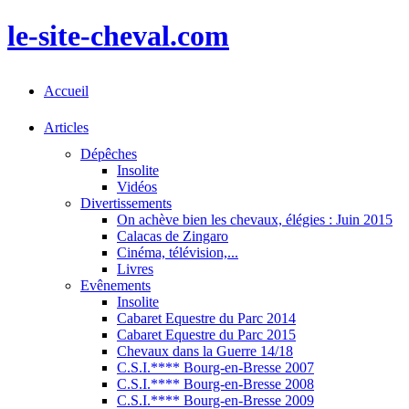
le-site-cheval.com
Accueil
Articles
Dépêches
Insolite
Vidéos
Divertissements
On achève bien les chevaux, élégies : Juin 2015
Calacas de Zingaro
Cinéma, télévision,...
Livres
Evênements
Insolite
Cabaret Equestre du Parc 2014
Cabaret Equestre du Parc 2015
Chevaux dans la Guerre 14/18
C.S.I.**** Bourg-en-Bresse 2007
C.S.I.**** Bourg-en-Bresse 2008
C.S.I.**** Bourg-en-Bresse 2009