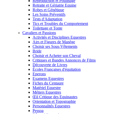
Reproduction et Poulinage
Retraite et Gériatrie Equine
Robes et Génétique
Les Soins Préventifs
Tests d'Adaptation
Tics et Troubles du Comportement
Toilettage et Tonte
Cavaliers et Passions
Activités et Disciplines Equestres
Airs et Figures de Manège
Choisir ses Sous-Vêtements
Bride
Choisir et Acheter son Cheval
Critiques et Bandes Annonces de Films
Découverte de Livres
Écoles Françaises d'équitation
Eperons
Examens Equestres
Fiches du Centaure
Matériel Equestre
Métiers Equestres
Œil Critique des Equinautes
Orientation et Topographie
Personnalités Equestres
Pessoa