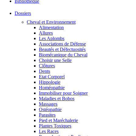
Bibliothéque
Dossiers
Cheval et Environnement
Alimentation
Allures
Les Aplombs
Associations de Défense
Beautés et Défectuosités
Biomécanique du Cheval
Choisir une Selle
Clôtures
Dents
Etat Corporel
Hippologie
Homéopathie
Immobiliser pour Soigner
Maladies et Bobos
Massages
Ostéopathie
Parasites
Pied et Maréchalerie
Plantes Toxiques
Les Races