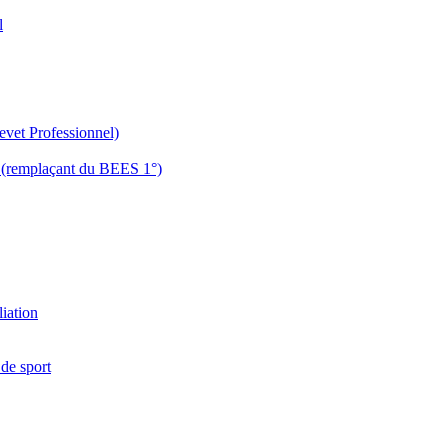
l
evet Professionnel)
es (remplaçant du BEES 1°)
liation
 de sport