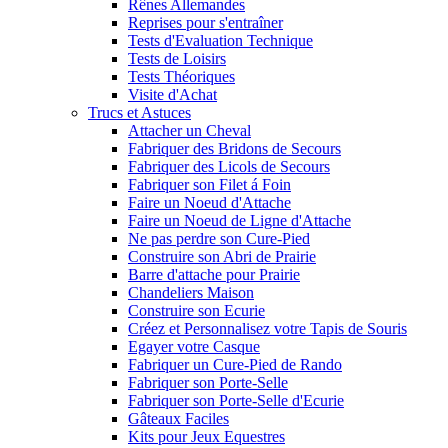
Rênes Allemandes
Reprises pour s'entraîner
Tests d'Evaluation Technique
Tests de Loisirs
Tests Théoriques
Visite d'Achat
Trucs et Astuces
Attacher un Cheval
Fabriquer des Bridons de Secours
Fabriquer des Licols de Secours
Fabriquer son Filet á Foin
Faire un Noeud d'Attache
Faire un Noeud de Ligne d'Attache
Ne pas perdre son Cure-Pied
Construire son Abri de Prairie
Barre d'attache pour Prairie
Chandeliers Maison
Construire son Ecurie
Créez et Personnalisez votre Tapis de Souris
Egayer votre Casque
Fabriquer un Cure-Pied de Rando
Fabriquer son Porte-Selle
Fabriquer son Porte-Selle d'Ecurie
Gâteaux Faciles
Kits pour Jeux Equestres