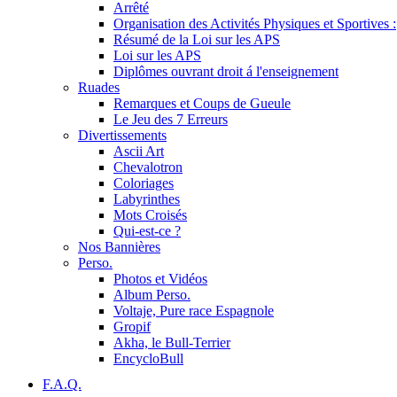
Arrêté
Organisation des Activités Physiques et Sportives :
Résumé de la Loi sur les APS
Loi sur les APS
Diplômes ouvrant droit á l'enseignement
Ruades
Remarques et Coups de Gueule
Le Jeu des 7 Erreurs
Divertissements
Ascii Art
Chevalotron
Coloriages
Labyrinthes
Mots Croisés
Qui-est-ce ?
Nos Bannières
Perso.
Photos et Vidéos
Album Perso.
Voltaje, Pure race Espagnole
Gropif
Akha, le Bull-Terrier
EncycloBull
F.A.Q.