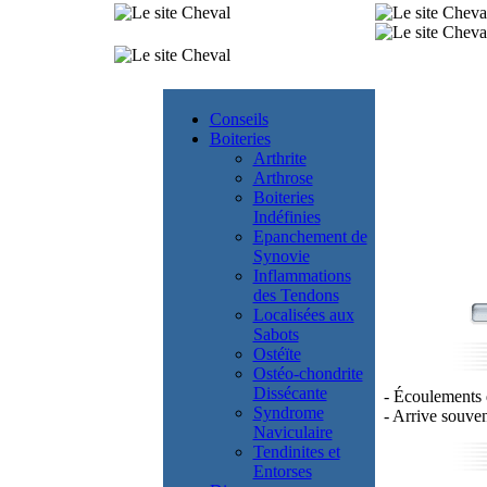
Conseils
Boiteries
Arthrite
Arthrose
Boiteries
Indéfinies
Epanchement de
Synovie
Inflammations
des Tendons
Localisées aux
Sabots
Ostéïte
Ostéo-chondrite
Dissécante
- Écoulements 
Syndrome
- Arrive souven
Naviculaire
Tendinites et
Entorses