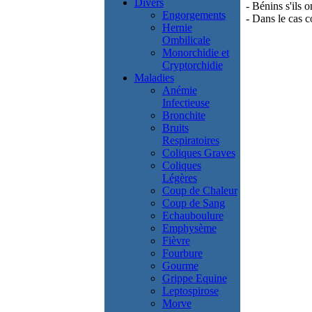
Divers
- Bénins s'ils
Engorgements
- Dans le cas c
Hernie
Ombilicale
Monorchidie et
Cryptorchidie
Maladies
Anémie
Infectieuse
Bronchite
Bruits
Respiratoires
Coliques Graves
Coliques
Légères
Coup de Chaleur
Coup de Sang
Echauboulure
Emphysème
Fièvre
Fourbure
Gourme
Grippe Equine
Leptospirose
Morve