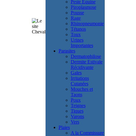
Peste Equine
Piroplasmose
Pousse
Rage
Rhinopneumonie
Tétanos
Toux
Urines
Importantes
Parasites
Dermatophilose
Dermite Estivale
Récidivante
Gales
Irritations
Cutanées
Mouches et
Taons
Poux
Teignes
Tiques
Varons
Vers
Plaies
A la Commissure