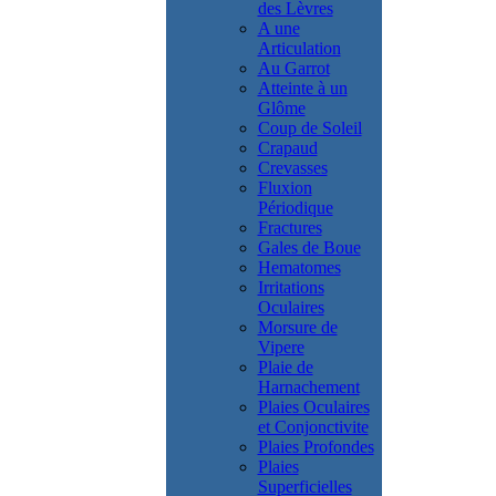
des Lèvres
A une
Articulation
Au Garrot
Atteinte à un
Glôme
Coup de Soleil
Crapaud
Crevasses
Fluxion
Périodique
Fractures
Gales de Boue
Hematomes
Irritations
Oculaires
Morsure de
Vipere
Plaie de
Harnachement
Plaies Oculaires
et Conjonctivite
Plaies Profondes
Plaies
Superficielles