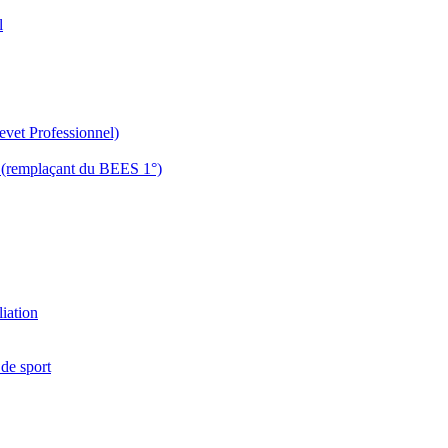
l
evet Professionnel)
es (remplaçant du BEES 1°)
liation
 de sport