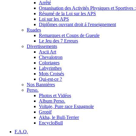
Arrêté
Organisation des Activités Physiques et Sportives :
Résumé de la Loi sur les APS
Loi sur les APS
Diplômes ouvrant droit á l'enseignement
Ruades
Remarques et Coups de Gueule
Le Jeu des 7 Erreurs
Divertissements
Ascii Art
Chevalotron
Coloriages
Labyrinthes
Mots Croisés
Qui-est-ce ?
Nos Bannières
Perso.
Photos et Vidéos
Album Perso.
Voltaje, Pure race Espagnole
Gropif
Akha, le Bull-Terrier
EncycloBull
F.A.Q.