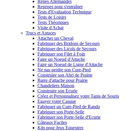
Rênes Allemandes
Reprises pour s'entraîner
Tests d'Evaluation Technique
Tests de Loisirs
Tests Théoriques
Visite d'Achat
Trucs et Astuces
Attacher un Cheval
Fabriquer des Bridons de Secours
Fabriquer des Licols de Secours
Fabriquer son Filet á Foin
Faire un Noeud d'Attache
Faire un Noeud de Ligne d'Attache
Ne pas perdre son Cure-Pied
Construire son Abri de Prairie
Barre d'attache pour Prairie
Chandeliers Maison
Construire son Ecurie
Créez et Personnalisez votre Tapis de Souris
Egayer votre Casque
Fabriquer un Cure-Pied de Rando
Fabriquer son Porte-Selle
Fabriquer son Porte-Selle d'Ecurie
Gâteaux Faciles
Kits pour Jeux Equestres