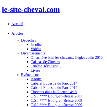
le-site-cheval.com
Accueil
Articles
Dépêches
Insolite
Vidéos
Divertissements
On achève bien les chevaux, élégies : Juin 2015
Calacas de Zingaro
Cinéma, télévision,...
Livres
Evênements
Insolite
Cabaret Equestre du Parc 2014
Cabaret Equestre du Parc 2015
Chevaux dans la Guerre 14/18
C.S.I.**** Bourg-en-Bresse 2007
C.S.I.**** Bourg-en-Bresse 2008
C.S.I.**** Bourg-en-Bresse 2009