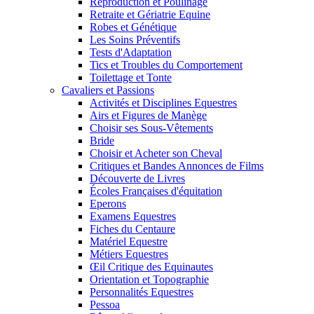
Reproduction et Poulinage
Retraite et Gériatrie Equine
Robes et Génétique
Les Soins Préventifs
Tests d'Adaptation
Tics et Troubles du Comportement
Toilettage et Tonte
Cavaliers et Passions
Activités et Disciplines Equestres
Airs et Figures de Manège
Choisir ses Sous-Vêtements
Bride
Choisir et Acheter son Cheval
Critiques et Bandes Annonces de Films
Découverte de Livres
Écoles Françaises d'équitation
Eperons
Examens Equestres
Fiches du Centaure
Matériel Equestre
Métiers Equestres
Œil Critique des Equinautes
Orientation et Topographie
Personnalités Equestres
Pessoa