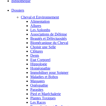
Bibliothéque
Dossiers
Cheval et Environnement
Alimentation
Allures
Les Aplombs
Associations de Défense
Beautés et Défectuosités
Biomécanique du Cheval
Choisir une Selle
Clôtures
Dents
Etat Corporel
Hippologie
Homéopathie
Immobiliser pour Soigner
Maladies et Bobos
Massages
Ostéopathie
Parasites
Pied et Maréchalerie
Plantes Toxiques
Les Races