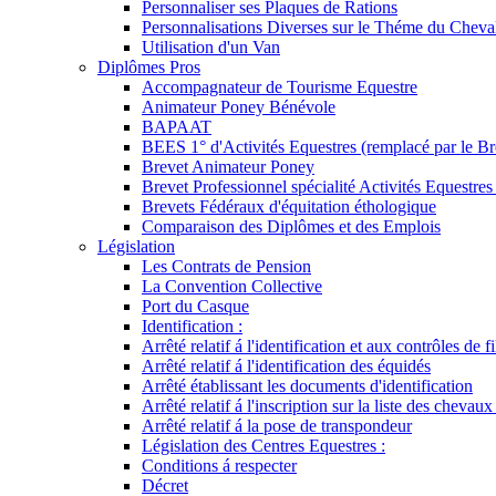
Personnaliser ses Plaques de Rations
Personnalisations Diverses sur le Théme du Cheva
Utilisation d'un Van
Diplômes Pros
Accompagnateur de Tourisme Equestre
Animateur Poney Bénévole
BAPAAT
BEES 1° d'Activités Equestres (remplacé par le Br
Brevet Animateur Poney
Brevet Professionnel spécialité Activités Equestr
Brevets Fédéraux d'équitation éthologique
Comparaison des Diplômes et des Emplois
Législation
Les Contrats de Pension
La Convention Collective
Port du Casque
Identification :
Arrêté relatif á l'identification et aux contrôles de fi
Arrêté relatif á l'identification des équidés
Arrêté établissant les documents d'identification
Arrêté relatif á l'inscription sur la liste des chevaux
Arrêté relatif á la pose de transpondeur
Législation des Centres Equestres :
Conditions á respecter
Décret