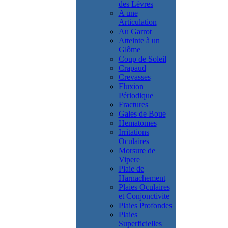
des Lèvres
A une
Articulation
Au Garrot
Atteinte à un
Glôme
Coup de Soleil
Crapaud
Crevasses
Fluxion
Périodique
Fractures
Gales de Boue
Hematomes
Irritations
Oculaires
Morsure de
Vipere
Plaie de
Harnachement
Plaies Oculaires
et Conjonctivite
Plaies Profondes
Plaies
Superficielles