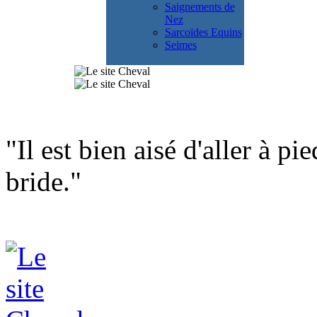
Saignements de
Nez
Sarcoïdes Equins
Seimes
"Il est bien aisé d'aller à p
bride."