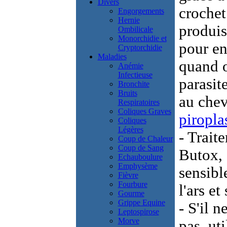
Divers
crochet 
Engorgements
Hernie
produis 
Ombilicale
Monorchidie et
pour en
Cryptorchidie
Maladies
quand o
Anémie
Infectieuse
parasit
Bronchite
Bruits
au chev
Respiratoires
Coliques Graves
piropl
Coliques
Légères
- Trait
Coup de Chaleur
Coup de Sang
Butox, 
Echauboulure
Emphysème
sensibl
Fièvre
Fourbure
l'ars et
Gourme
Grippe Equine
- S'il n
Leptospirose
Morve
pas, ut