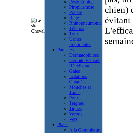
Peste Equine
Piroplasmose
chien) 
Pousse
Rage
évitant
Rhinopneumonie
L'effica
Tétanos
Toux
semain
Urines
Importantes
Parasites
Dermatophilose
Dermite Estivale
Récidivante
Gales
Irritations
Cutanées
Mouches et
Taons
Poux
Teignes
Tiques
Varons
Vers
Plaies
A la Commissure