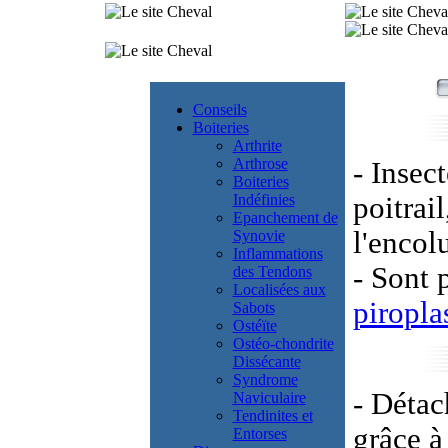
Conseils
Boiteries
Arthrite
Arthrose
- Insec
Boiteries
Indéfinies
poitrail
Epanchement de
l'encol
Synovie
Inflammations
- Sont 
des Tendons
Localisées aux
piropl
Sabots
Ostéïte
Ostéo-chondrite
Dissécante
Syndrome
- Détac
Naviculaire
Tendinites et
grâce à
Entorses