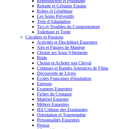
Reproduction et Poulinage
Retraite et Gériatrie Equine
Robes et Génétique
Les Soins Préventifs
Tests d'Adaptation
Tics et Troubles du Comportement
Toilettage et Tonte
Cavaliers et Passions
Activités et Disciplines Equestres
Airs et Figures de Manège
Choisir ses Sous-Vêtements
Bride
Choisir et Acheter son Cheval
Critiques et Bandes Annonces de Films
Découverte de Livres
Écoles Françaises d'équitation
Eperons
Examens Equestres
Fiches du Centaure
Matériel Equestre
Métiers Equestres
Œil Critique des Equinautes
Orientation et Topographie
Personnalités Equestres
Pessoa