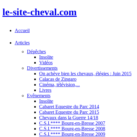
le-site-cheval.com
Accueil
Articles
Dépêches
Insolite
Vidéos
Divertissements
On achève bien les chevaux, élégies : Juin 2015
Calacas de Zingaro
Cinéma, télévision,...
Livres
Evênements
Insolite
Cabaret Equestre du Parc 2014
Cabaret Equestre du Parc 2015
Chevaux dans la Guerre 14/18
C.S.I.**** Bourg-en-Bresse 2007
C.S.I.**** Bourg-en-Bresse 2008
C.S.I.**** Bourg-en-Bresse 2009