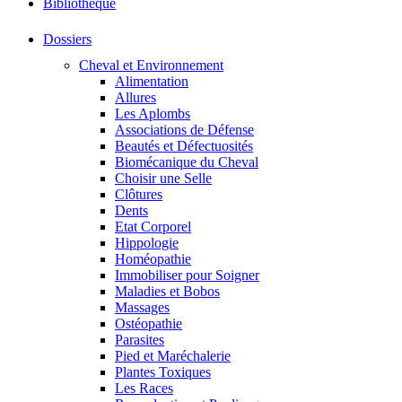
Bibliothéque
Dossiers
Cheval et Environnement
Alimentation
Allures
Les Aplombs
Associations de Défense
Beautés et Défectuosités
Biomécanique du Cheval
Choisir une Selle
Clôtures
Dents
Etat Corporel
Hippologie
Homéopathie
Immobiliser pour Soigner
Maladies et Bobos
Massages
Ostéopathie
Parasites
Pied et Maréchalerie
Plantes Toxiques
Les Races