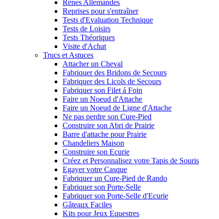
Rênes Allemandes
Reprises pour s'entraîner
Tests d'Evaluation Technique
Tests de Loisirs
Tests Théoriques
Visite d'Achat
Trucs et Astuces
Attacher un Cheval
Fabriquer des Bridons de Secours
Fabriquer des Licols de Secours
Fabriquer son Filet á Foin
Faire un Noeud d'Attache
Faire un Noeud de Ligne d'Attache
Ne pas perdre son Cure-Pied
Construire son Abri de Prairie
Barre d'attache pour Prairie
Chandeliers Maison
Construire son Ecurie
Créez et Personnalisez votre Tapis de Souris
Egayer votre Casque
Fabriquer un Cure-Pied de Rando
Fabriquer son Porte-Selle
Fabriquer son Porte-Selle d'Ecurie
Gâteaux Faciles
Kits pour Jeux Equestres