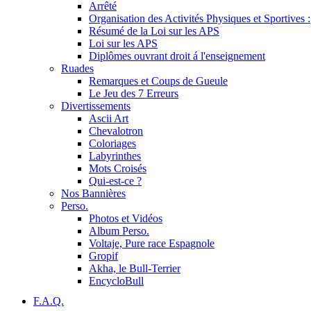
Arrêté
Organisation des Activités Physiques et Sportives :
Résumé de la Loi sur les APS
Loi sur les APS
Diplômes ouvrant droit á l'enseignement
Ruades
Remarques et Coups de Gueule
Le Jeu des 7 Erreurs
Divertissements
Ascii Art
Chevalotron
Coloriages
Labyrinthes
Mots Croisés
Qui-est-ce ?
Nos Bannières
Perso.
Photos et Vidéos
Album Perso.
Voltaje, Pure race Espagnole
Gropif
Akha, le Bull-Terrier
EncycloBull
F.A.Q.