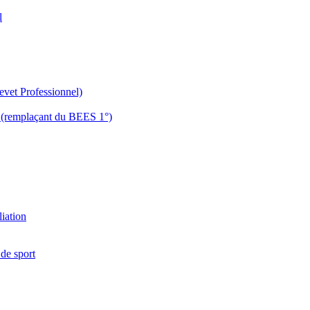
l
evet Professionnel)
es (remplaçant du BEES 1°)
liation
 de sport