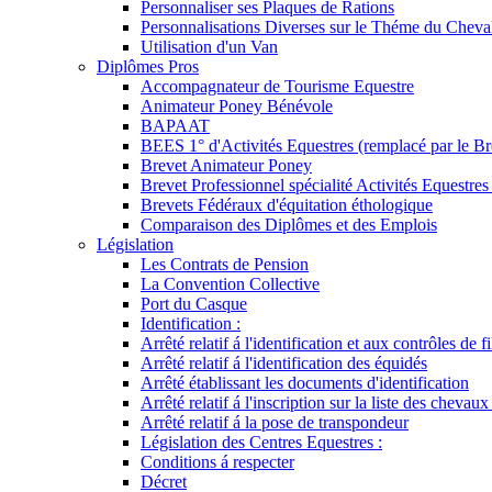
Personnaliser ses Plaques de Rations
Personnalisations Diverses sur le Théme du Cheva
Utilisation d'un Van
Diplômes Pros
Accompagnateur de Tourisme Equestre
Animateur Poney Bénévole
BAPAAT
BEES 1° d'Activités Equestres (remplacé par le Br
Brevet Animateur Poney
Brevet Professionnel spécialité Activités Equestr
Brevets Fédéraux d'équitation éthologique
Comparaison des Diplômes et des Emplois
Législation
Les Contrats de Pension
La Convention Collective
Port du Casque
Identification :
Arrêté relatif á l'identification et aux contrôles de fi
Arrêté relatif á l'identification des équidés
Arrêté établissant les documents d'identification
Arrêté relatif á l'inscription sur la liste des chevaux
Arrêté relatif á la pose de transpondeur
Législation des Centres Equestres :
Conditions á respecter
Décret