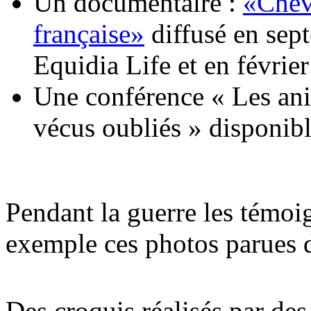
Un documentaire :
«Cheva
française»
diffusé en sep
Equidia Life et en février
Une conférence « Les an
vécus oubliés » disponi
Pendant la guerre les témoi
exemple ces photos parues d
Des croquis réalisés par des 