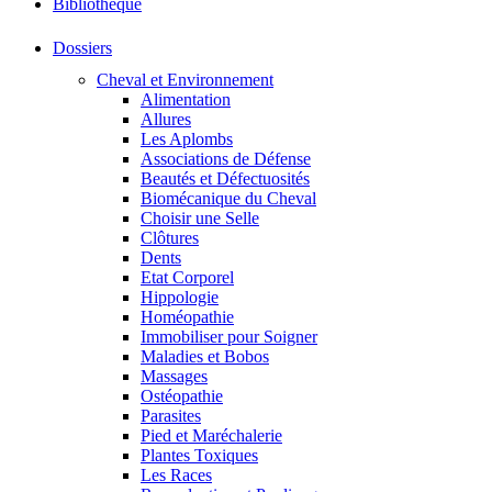
Bibliothéque
Dossiers
Cheval et Environnement
Alimentation
Allures
Les Aplombs
Associations de Défense
Beautés et Défectuosités
Biomécanique du Cheval
Choisir une Selle
Clôtures
Dents
Etat Corporel
Hippologie
Homéopathie
Immobiliser pour Soigner
Maladies et Bobos
Massages
Ostéopathie
Parasites
Pied et Maréchalerie
Plantes Toxiques
Les Races