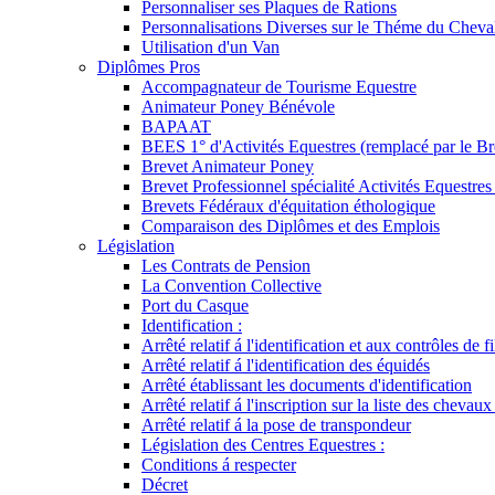
Personnaliser ses Plaques de Rations
Personnalisations Diverses sur le Théme du Cheva
Utilisation d'un Van
Diplômes Pros
Accompagnateur de Tourisme Equestre
Animateur Poney Bénévole
BAPAAT
BEES 1° d'Activités Equestres (remplacé par le Br
Brevet Animateur Poney
Brevet Professionnel spécialité Activités Equestr
Brevets Fédéraux d'équitation éthologique
Comparaison des Diplômes et des Emplois
Législation
Les Contrats de Pension
La Convention Collective
Port du Casque
Identification :
Arrêté relatif á l'identification et aux contrôles de fi
Arrêté relatif á l'identification des équidés
Arrêté établissant les documents d'identification
Arrêté relatif á l'inscription sur la liste des chevaux
Arrêté relatif á la pose de transpondeur
Législation des Centres Equestres :
Conditions á respecter
Décret