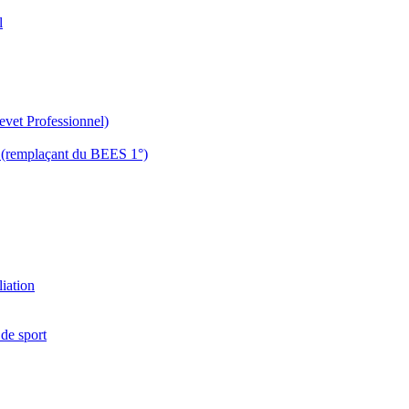
l
evet Professionnel)
es (remplaçant du BEES 1°)
liation
 de sport