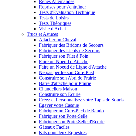
Rênes Allemandes
Reprises pour s'entraîner
Tests d'Evaluation Technique
Tests de Loisirs
Tests Théoriques
Visite d'Achat
Trucs et Astuces
Attacher un Cheval
Fabriquer des Bridons de Secours
Fabriquer des Licols de Secours
Fabriquer son Filet á Foin
Faire un Noeud d'Attache
Faire un Noeud de Ligne d'Attache
Ne pas perdre son Cure-Pied
Construire son Abri de Prairie
Barre d'attache pour Prairie
Chandeliers Maison
Construire son Ecurie
Créez et Personnalisez votre Tapis de Souris
Egayer votre Casque
Fabriquer un Cure-Pied de Rando
Fabriquer son Porte-Selle
Fabriquer son Porte-Selle d'Ecurie
Gâteaux Faciles
Kits pour Jeux Equestres