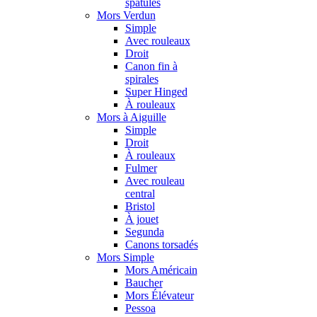
spatules
Mors Verdun
Simple
Avec rouleaux
Droit
Canon fin à
spirales
Super Hinged
À rouleaux
Mors à Aiguille
Simple
Droit
À rouleaux
Fulmer
Avec rouleau
central
Bristol
À jouet
Segunda
Canons torsadés
Mors Simple
Mors Américain
Baucher
Mors Élévateur
Pessoa