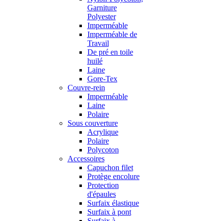
Garniture
Polyester
Imperméable
Imperméable de
Travail
De pré en toile
huilé
Laine
Gore-Tex
Couvre-rein
Imperméable
Laine
Polaire
Sous couverture
Acrylique
Polaire
Polycoton
Accessoires
Capuchon filet
Protège encolure
Protection
d'épaules
Surfaix élastique
Surfaix à pont
Surfaix à