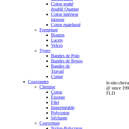
Coton gratté
doublé Ouatine
Coton intérieur
mousse
Coton matelassé
Fermeture
Bouton
Lacets
Velcro
Types
Bandes de Polo
Bandes de Repos
Bandes de
Travail
Coque
Couvrantes
le-site-chev
Chemise
@ since 19
Coton
FLD
Éponge
Filet
Imperméable
Polycoton
Séchante
Couverture
Nylon-Polycoton,