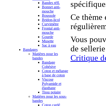
spécifique
Bandes réfl.
Bonnet anti-
mouche
Ce thème ét
Boussole
Bridon-licol
régulièrem
Curvimètre
Frontal anti-
mouche
Gourde
Vous pouve
Musette
Sac à eau
de selleri
Bandages
Matières pour les
Critique d
bandes
Bandage
Cohésive
Coton et mélange
à base de coton
Viscose
Polyamide et
élasthane
Tissu polaire
Matières pour les sous-
bandes
Coton cardé