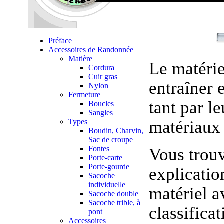
Préface
Accessoires de Randonnée
Matière
Le matérie
Cordura
Cuir gras
entraîner 
Nylon
Fermeture
tant par le
Boucles
Sangles
Types
matériaux 
Boudin, Charvin,
Sac de croupe
Fontes
Vous trou
Porte-carte
Porte-gourde
explicatio
Sacoche
individuelle
matériel a
Sacoche double
Sacoche trible, à
classificat
pont
Accessoires