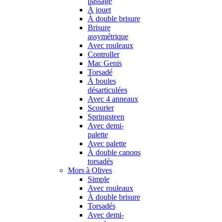
passage
À jouet
À double brisure
Brisure
assymétrique
Avec rouleaux
Controller
Mac Genis
Torsadé
À boules
désarticulées
Avec 4 anneaux
Scourier
Springsteen
Avec demi-
palette
Avec palette
À double canons
torsadés
Mors à Olives
Simple
Avec rouleaux
À double brisure
Torsadés
Avec demi-