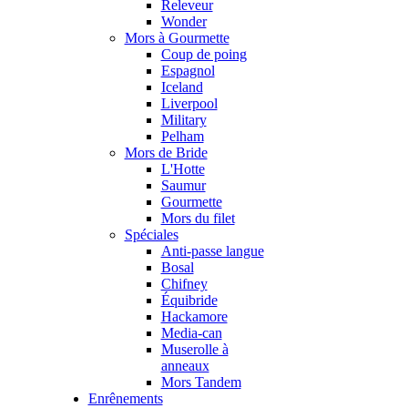
Releveur
Wonder
Mors à Gourmette
Coup de poing
Espagnol
Iceland
Liverpool
Military
Pelham
Mors de Bride
L'Hotte
Saumur
Gourmette
Mors du filet
Spéciales
Anti-passe langue
Bosal
Chifney
Équibride
Hackamore
Media-can
Muserolle à
anneaux
Mors Tandem
Enrênements