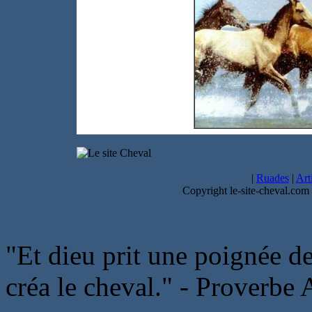
|
Ruades
|
Art
Copyright le-site-cheval.com
"Et dieu prit une poignée de
créa le cheval." - Proverbe 