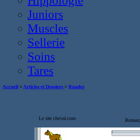
Hippologie
Juniors
Muscles
Sellerie
Soins
Tares
Accueil
>
Articles et Dossiers
>
Ruades
Le site cheval.com
Remarq