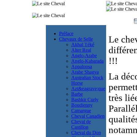
Préface
Le chev
Chevaux de Selle
Akhal Téké
différe
Alter Real
Anglo-Arabe
!!!
Anglo-Kabarada
Appaloosa
Arabe Shagya
La déc
Australian Stock
Horse
permett
Azt&eagrave;que
Barbe
très li
Bashkir Curly
Boudienny
Parallé
Camargue
Cheval Canadien
qualité
Cheval de
Castillon
notamme
Cheval du Don