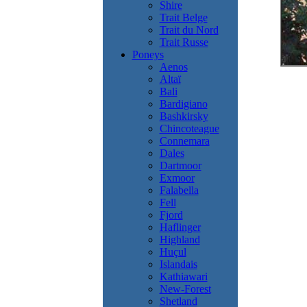
Shire
Trait Belge
Trait du Nord
Trait Russe
Poneys
Aenos
Altaï
Bali
Bardigiano
Bashkirsky
Chincoteague
Connemara
Dales
Dartmoor
Exmoor
Falabella
Fell
Fjord
Haflinger
Highland
Huçul
Islandais
Kathiawari
New-Forest
Shetland