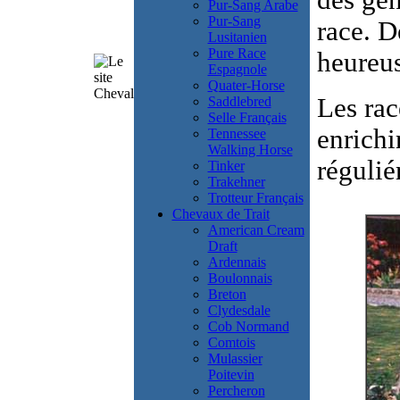
des gén
Pur-Sang Arabe
Pur-Sang
race. D
Lusitanien
Pure Race
heureu
Espagnole
Quater-Horse
Les rac
Saddlebred
Selle Français
enrichi
Tennessee
Walking Horse
régulié
Tinker
Trakehner
Trotteur Français
Chevaux de Trait
American Cream
Draft
Ardennais
Boulonnais
Breton
Clydesdale
Cob Normand
Comtois
Mulassier
Poitevin
Percheron