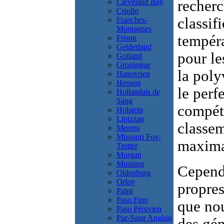
Cleveland Bay
recherc
Criollo
classifi
Franches-
Montagnes
tempéra
Frison
Gelderland
pour le
Gotland
Groningue
la poly
Hanovrien
Henson
le perf
Hollandais de
Sang
compéti
Holstein
Lipizzan
classem
Merens
Missouri Fox-
maxima
Trotter
Morgan
Mustang
Cependa
Oldenburg
Orlov
propres
Paint
Paso Fino
que nou
Paso Péruvien
Pur-Sang Anglais