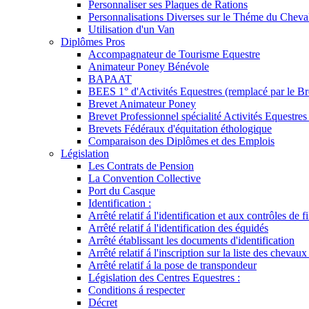
Personnaliser ses Plaques de Rations
Personnalisations Diverses sur le Théme du Cheva
Utilisation d'un Van
Diplômes Pros
Accompagnateur de Tourisme Equestre
Animateur Poney Bénévole
BAPAAT
BEES 1° d'Activités Equestres (remplacé par le Br
Brevet Animateur Poney
Brevet Professionnel spécialité Activités Equestr
Brevets Fédéraux d'équitation éthologique
Comparaison des Diplômes et des Emplois
Législation
Les Contrats de Pension
La Convention Collective
Port du Casque
Identification :
Arrêté relatif á l'identification et aux contrôles de fi
Arrêté relatif á l'identification des équidés
Arrêté établissant les documents d'identification
Arrêté relatif á l'inscription sur la liste des chevaux
Arrêté relatif á la pose de transpondeur
Législation des Centres Equestres :
Conditions á respecter
Décret