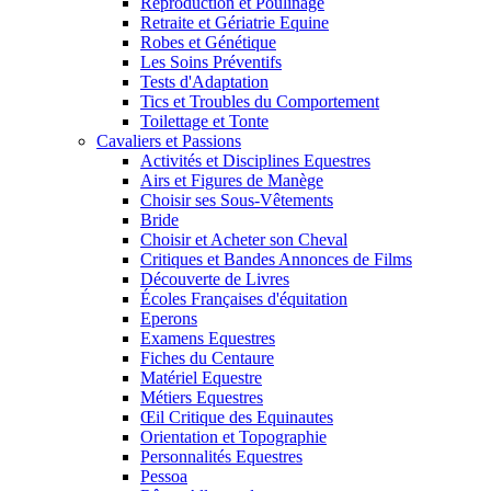
Reproduction et Poulinage
Retraite et Gériatrie Equine
Robes et Génétique
Les Soins Préventifs
Tests d'Adaptation
Tics et Troubles du Comportement
Toilettage et Tonte
Cavaliers et Passions
Activités et Disciplines Equestres
Airs et Figures de Manège
Choisir ses Sous-Vêtements
Bride
Choisir et Acheter son Cheval
Critiques et Bandes Annonces de Films
Découverte de Livres
Écoles Françaises d'équitation
Eperons
Examens Equestres
Fiches du Centaure
Matériel Equestre
Métiers Equestres
Œil Critique des Equinautes
Orientation et Topographie
Personnalités Equestres
Pessoa