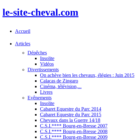
le-site-cheval.com
Accueil
Articles
Dépêches
Insolite
Vidéos
Divertissements
On achève bien les chevaux, élégies : Juin 2015
Calacas de Zingaro
Cinéma, télévision,...
Livres
Evênements
Insolite
Cabaret Equestre du Parc 2014
Cabaret Equestre du Parc 2015
Chevaux dans la Guerre 14/18
C.S.I.**** Bourg-en-Bresse 2007
C.S.I.**** Bourg-en-Bresse 2008
C.S.I.**** Bourg-en-Bresse 2009