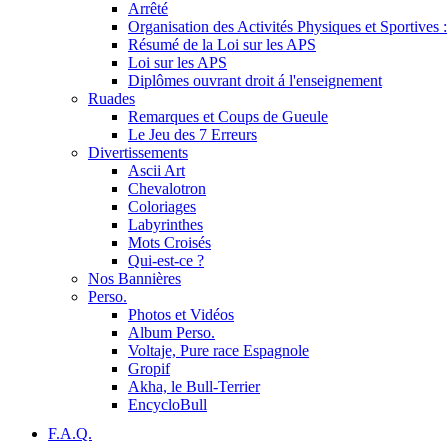
Arrêté
Organisation des Activités Physiques et Sportives :
Résumé de la Loi sur les APS
Loi sur les APS
Diplômes ouvrant droit á l'enseignement
Ruades
Remarques et Coups de Gueule
Le Jeu des 7 Erreurs
Divertissements
Ascii Art
Chevalotron
Coloriages
Labyrinthes
Mots Croisés
Qui-est-ce ?
Nos Bannières
Perso.
Photos et Vidéos
Album Perso.
Voltaje, Pure race Espagnole
Gropif
Akha, le Bull-Terrier
EncycloBull
F.A.Q.