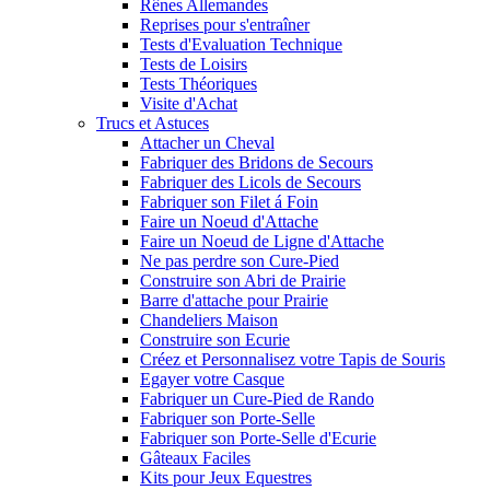
Rênes Allemandes
Reprises pour s'entraîner
Tests d'Evaluation Technique
Tests de Loisirs
Tests Théoriques
Visite d'Achat
Trucs et Astuces
Attacher un Cheval
Fabriquer des Bridons de Secours
Fabriquer des Licols de Secours
Fabriquer son Filet á Foin
Faire un Noeud d'Attache
Faire un Noeud de Ligne d'Attache
Ne pas perdre son Cure-Pied
Construire son Abri de Prairie
Barre d'attache pour Prairie
Chandeliers Maison
Construire son Ecurie
Créez et Personnalisez votre Tapis de Souris
Egayer votre Casque
Fabriquer un Cure-Pied de Rando
Fabriquer son Porte-Selle
Fabriquer son Porte-Selle d'Ecurie
Gâteaux Faciles
Kits pour Jeux Equestres