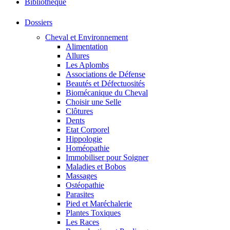
Bibliothéque
Dossiers
Cheval et Environnement
Alimentation
Allures
Les Aplombs
Associations de Défense
Beautés et Défectuosités
Biomécanique du Cheval
Choisir une Selle
Clôtures
Dents
Etat Corporel
Hippologie
Homéopathie
Immobiliser pour Soigner
Maladies et Bobos
Massages
Ostéopathie
Parasites
Pied et Maréchalerie
Plantes Toxiques
Les Races