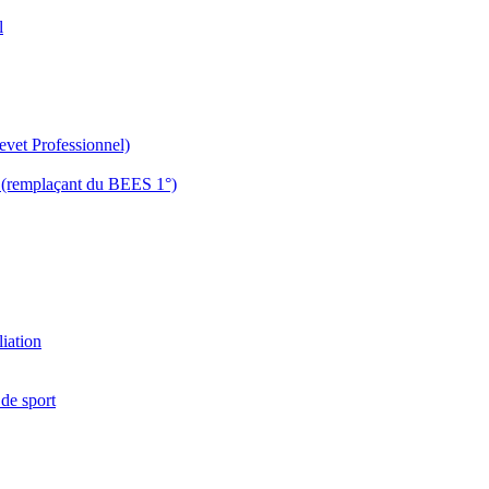
l
evet Professionnel)
es (remplaçant du BEES 1°)
liation
 de sport