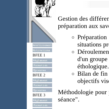
Gestion des différe
préparation aux savo
Préparation 
situations p
Déroulement 
BFEE 1
d'un groupe 
éthologique.
Bilan de fin
BFEE 2
objectifs vis
Méthodologie pour p
BFEE 3
séance".