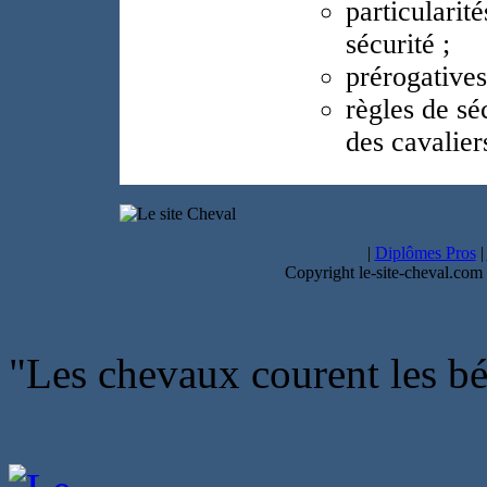
particularit
sécurité ;
prérogatives
règles de sé
des cavalier
|
Diplômes Pros
|
Copyright le-site-cheval.com
"Les chevaux courent les bén