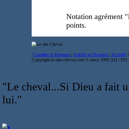
Notation agrément "E
points.
|
Cavalier et Passions
|
Articles et Dossiers
|
Accueil
|
|
Copyright le-site-cheval.com © since 1995 AD / FD. A
"Le cheval...Si Dieu a fait u
lui."