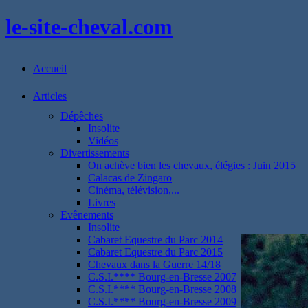
le-site-cheval.com
Accueil
Articles
Dépêches
Insolite
Vidéos
Divertissements
On achève bien les chevaux, élégies : Juin 2015
Calacas de Zingaro
Cinéma, télévision,...
Livres
Evênements
Insolite
Cabaret Equestre du Parc 2014
Cabaret Equestre du Parc 2015
Chevaux dans la Guerre 14/18
C.S.I.**** Bourg-en-Bresse 2007
C.S.I.**** Bourg-en-Bresse 2008
C.S.I.**** Bourg-en-Bresse 2009