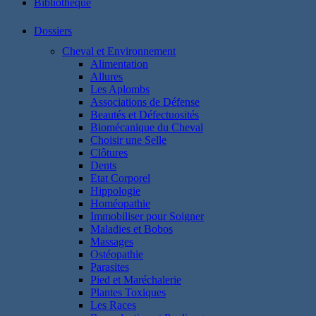
Bibliothéque
Dossiers
Cheval et Environnement
Alimentation
Allures
Les Aplombs
Associations de Défense
Beautés et Défectuosités
Biomécanique du Cheval
Choisir une Selle
Clôtures
Dents
Etat Corporel
Hippologie
Homéopathie
Immobiliser pour Soigner
Maladies et Bobos
Massages
Ostéopathie
Parasites
Pied et Maréchalerie
Plantes Toxiques
Les Races