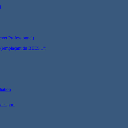
l
evet Professionnel)
es (remplaçant du BEES 1°)
liation
 de sport