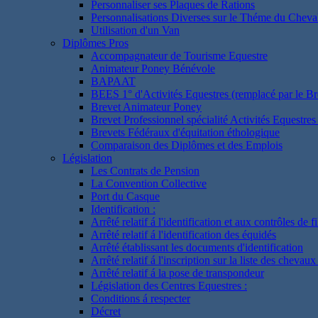
Personnaliser ses Plaques de Rations
Personnalisations Diverses sur le Théme du Cheva
Utilisation d'un Van
Diplômes Pros
Accompagnateur de Tourisme Equestre
Animateur Poney Bénévole
BAPAAT
BEES 1° d'Activités Equestres (remplacé par le Br
Brevet Animateur Poney
Brevet Professionnel spécialité Activités Equestr
Brevets Fédéraux d'équitation éthologique
Comparaison des Diplômes et des Emplois
Législation
Les Contrats de Pension
La Convention Collective
Port du Casque
Identification :
Arrêté relatif á l'identification et aux contrôles de fi
Arrêté relatif á l'identification des équidés
Arrêté établissant les documents d'identification
Arrêté relatif á l'inscription sur la liste des chevaux
Arrêté relatif á la pose de transpondeur
Législation des Centres Equestres :
Conditions á respecter
Décret