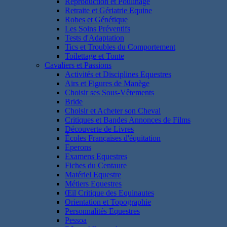
Reproduction et Poulinage
Retraite et Gériatrie Equine
Robes et Génétique
Les Soins Préventifs
Tests d'Adaptation
Tics et Troubles du Comportement
Toilettage et Tonte
Cavaliers et Passions
Activités et Disciplines Equestres
Airs et Figures de Manège
Choisir ses Sous-Vêtements
Bride
Choisir et Acheter son Cheval
Critiques et Bandes Annonces de Films
Découverte de Livres
Écoles Françaises d'équitation
Eperons
Examens Equestres
Fiches du Centaure
Matériel Equestre
Métiers Equestres
Œil Critique des Equinautes
Orientation et Topographie
Personnalités Equestres
Pessoa