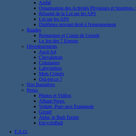
Arrêté
Organisation des Activités Physiques et Sportives :
Résumé de la Loi sur les APS
Loi sur les APS
Diplômes ouvrant droit á l'enseignement
Ruades
Remarques et Coups de Gueule
Le Jeu des 7 Erreurs
Divertissements
Ascii Art
Chevalotron
Coloriages
Labyrinthes
Mots Croisés
Qui-est-ce ?
Nos Bannières
Perso.
Photos et Vidéos
Album Perso.
Voltaje, Pure race Espagnole
Gropif
Akha, le Bull-Terrier
EncycloBull
F.A.Q.