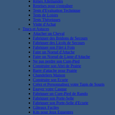
Rênes Allemandes
Reprises pour s'entraîner
Tests d'Evaluation Technique
Tests de Loisirs
Tests Théoriques
Visite d'Achat
Trucs et Astuces
Attacher un Cheval
Fabriquer des Bridons de Secours
Fabriquer des Licols de Secours
Fabriquer son Filet á Foin
Faire un Noeud d'Attache
Faire un Noeud de Ligne d'Attache
Ne pas perdre son Cure-Pied
Construire son Abri de Prairie
Barre d'attache pour Prairie
Chandeliers Maison
Construire son Ecurie
Créez et Personnalisez votre Tapis de Souris
Egayer votre Casque
Fabriquer un Cure-Pied de Rando
Fabriquer son Porte-Selle
Fabriquer son Porte-Selle d'Ecurie
Gâteaux Faciles
Kits pour Jeux Equestres