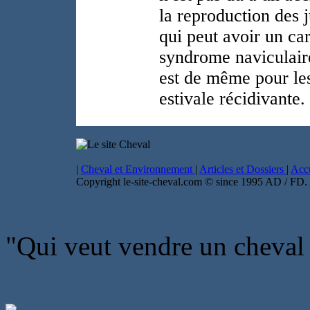
la reproduction des
qui peut avoir un ca
syndrome naviculaire
est de même pour les
estivale récidivante.
|
Cheval et Environnement
|
Articles et Dossiers
|
Accu
Copyright le-site-cheval.com © since 1995 AD / FD. A
"Qui veut vendre un cheval 