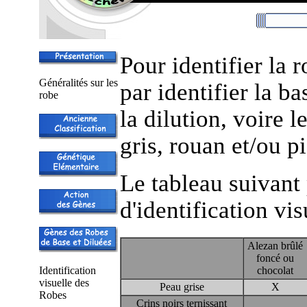
Pour identifier la
Généralités sur les
par identifier la ba
robe
la dilution, voire l
gris, rouan et/ou pi
Le tableau suivant
d'identification vi
Alezan brûlé
foncé ou
Identification
chocolat
visuelle des
Peau grise
X
Robes
Crins noirs ternissant