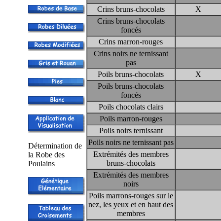
Crins bruns-chocolats
X
Crins bruns-chocolats
foncés
Crins marron-rouges
Crins noirs ne ternissant
pas
Poils bruns-chocolats
X
Poils bruns-chocolats
foncés
Poils chocolats clairs
Poils marron-rouges
Poils noirs ternissant
Poils noirs ne ternissant pas
Détermination de
Extrémités des membres
la Robe des
bruns-chocolats
Poulains
Extrémités des membres
noirs
Poils marrons-rouges sur le
nez, les yeux et en haut des
membres