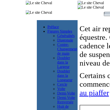
Cet air r
Préface
Figures Simples
équestre. 
Généralités
Diagonale
cadence l
Contre-
Changement
de suspen
de main
Doubler
niveau de
dans la
Largeur
Doubler
Certains 
dans la
Longueur
commencer
Cercle
Volte
au piaffer
Demi-Volte
Demi-Volte
Renversée
Huit de