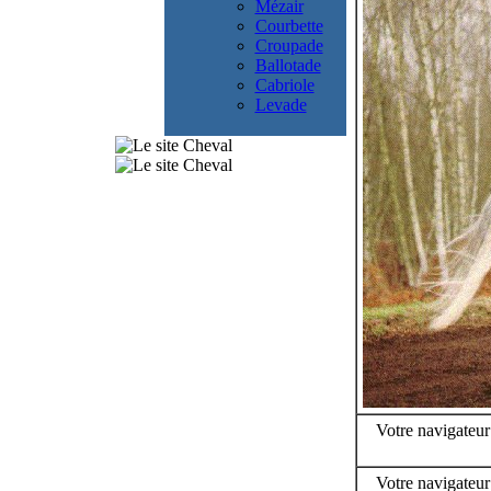
Mézair
Courbette
Croupade
Ballotade
Cabriole
Levade
Votre navigateur
Votre navigateur