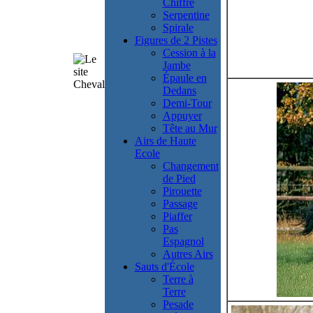
Chiffre
Serpentine
Spirale
Figures de 2 Pistes
Cession à la
Jambe
Épaule en
Dedans
Demi-Tour
Appuyer
Tête au Mur
Airs de Haute
Ecole
Changement
de Pied
Pirouette
Passage
Piaffer
Pas
Espagnol
Autres Airs
Sauts d'École
Terre à
Terre
Pesade