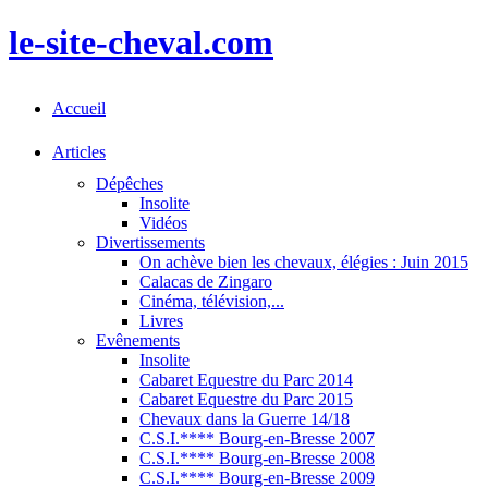
le-site-cheval.com
Accueil
Articles
Dépêches
Insolite
Vidéos
Divertissements
On achève bien les chevaux, élégies : Juin 2015
Calacas de Zingaro
Cinéma, télévision,...
Livres
Evênements
Insolite
Cabaret Equestre du Parc 2014
Cabaret Equestre du Parc 2015
Chevaux dans la Guerre 14/18
C.S.I.**** Bourg-en-Bresse 2007
C.S.I.**** Bourg-en-Bresse 2008
C.S.I.**** Bourg-en-Bresse 2009