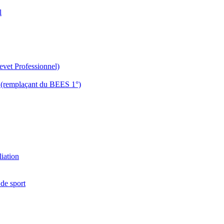
l
evet Professionnel)
es (remplaçant du BEES 1°)
liation
 de sport