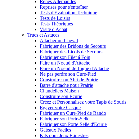
Rênes Allemandes
Reprises pour s'entraîner
Tests d'Evaluation Technique
Tests de Loisirs
Tests Théoriques
Visite d'Achat
Trucs et Astuces
Attacher un Cheval
Fabriquer des Bridons de Secours
Fabriquer des Licols de Secours
Fabriquer son Filet á Foin
Faire un Noeud d'Attache
Faire un Noeud de Ligne d'Attache
Ne pas perdre son Cure-Pied
Construire son Abri de Prairie
Barre d'attache pour Prairie
Chandeliers Maison
Construire son Ecurie
Créez et Personnalisez votre Tapis de Souris
Egayer votre Casque
Fabriquer un Cure-Pied de Rando
Fabriquer son Porte-Selle
Fabriquer son Porte-Selle d'Ecurie
Gâteaux Faciles
Kits pour Jeux Equestres