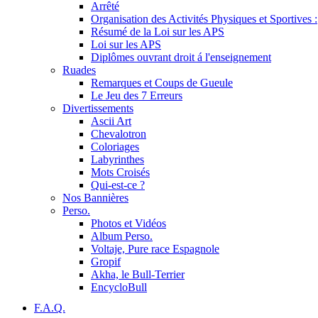
Arrêté
Organisation des Activités Physiques et Sportives :
Résumé de la Loi sur les APS
Loi sur les APS
Diplômes ouvrant droit á l'enseignement
Ruades
Remarques et Coups de Gueule
Le Jeu des 7 Erreurs
Divertissements
Ascii Art
Chevalotron
Coloriages
Labyrinthes
Mots Croisés
Qui-est-ce ?
Nos Bannières
Perso.
Photos et Vidéos
Album Perso.
Voltaje, Pure race Espagnole
Gropif
Akha, le Bull-Terrier
EncycloBull
F.A.Q.