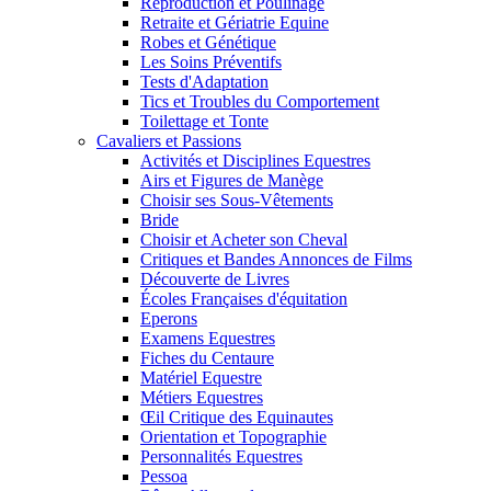
Reproduction et Poulinage
Retraite et Gériatrie Equine
Robes et Génétique
Les Soins Préventifs
Tests d'Adaptation
Tics et Troubles du Comportement
Toilettage et Tonte
Cavaliers et Passions
Activités et Disciplines Equestres
Airs et Figures de Manège
Choisir ses Sous-Vêtements
Bride
Choisir et Acheter son Cheval
Critiques et Bandes Annonces de Films
Découverte de Livres
Écoles Françaises d'équitation
Eperons
Examens Equestres
Fiches du Centaure
Matériel Equestre
Métiers Equestres
Œil Critique des Equinautes
Orientation et Topographie
Personnalités Equestres
Pessoa