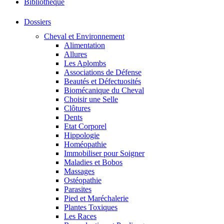
Bibliothéque
Dossiers
Cheval et Environnement
Alimentation
Allures
Les Aplombs
Associations de Défense
Beautés et Défectuosités
Biomécanique du Cheval
Choisir une Selle
Clôtures
Dents
Etat Corporel
Hippologie
Homéopathie
Immobiliser pour Soigner
Maladies et Bobos
Massages
Ostéopathie
Parasites
Pied et Maréchalerie
Plantes Toxiques
Les Races