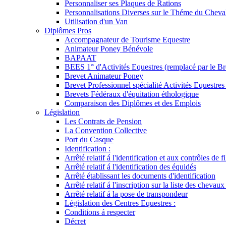
Personnaliser ses Plaques de Rations
Personnalisations Diverses sur le Théme du Cheva
Utilisation d'un Van
Diplômes Pros
Accompagnateur de Tourisme Equestre
Animateur Poney Bénévole
BAPAAT
BEES 1° d'Activités Equestres (remplacé par le Br
Brevet Animateur Poney
Brevet Professionnel spécialité Activités Equestr
Brevets Fédéraux d'équitation éthologique
Comparaison des Diplômes et des Emplois
Législation
Les Contrats de Pension
La Convention Collective
Port du Casque
Identification :
Arrêté relatif á l'identification et aux contrôles de fi
Arrêté relatif á l'identification des équidés
Arrêté établissant les documents d'identification
Arrêté relatif á l'inscription sur la liste des chevaux
Arrêté relatif á la pose de transpondeur
Législation des Centres Equestres :
Conditions á respecter
Décret