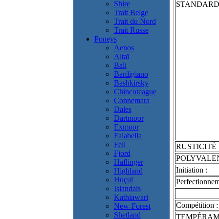
Shire
STANDAR
Trait Belge
Trait du Nord
Trait Russe
Poneys
Aenos
Altaï
Bali
Bardigiano
Bashkirsky
Chincoteague
Connemara
Dales
Dartmoor
Exmoor
Falabella
Fell
RUSTICITÉ
Fjord
POLYVALE
Haflinger
Initiation :
Highland
Huçul
Perfectionnem
Islandais
Kathiawari
Compétition :
New-Forest
Shetland
TEMPÉRA