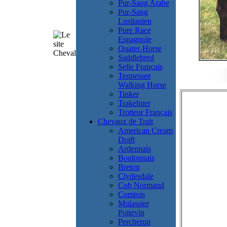
Pur-Sang Arabe
Pur-Sang
Lusitanien
Pure Race
Espagnole
Quater-Horse
Saddlebred
Selle Français
Tennessee
Walking Horse
Tinker
Trakehner
Trotteur Français
Chevaux de Trait
American Cream
Draft
Ardennais
Boulonnais
Breton
Clydesdale
Cob Normand
Comtois
Mulassier
Poitevin
Percheron