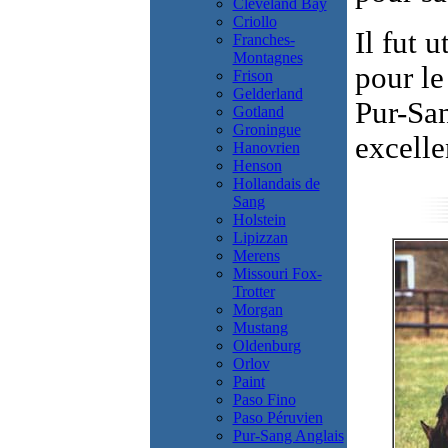
Cleveland Bay
Criollo
Il fut 
Franches-
Montagnes
pour le
Frison
Gelderland
Pur-San
Gotland
Groningue
excelle
Hanovrien
Henson
Hollandais de
Sang
Holstein
Lipizzan
Merens
Missouri Fox-
Trotter
Morgan
Mustang
Oldenburg
Orlov
Paint
Paso Fino
Paso Péruvien
Pur-Sang Anglais