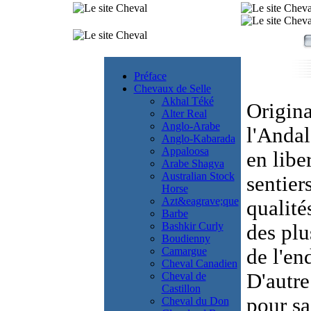
Préface
Chevaux de Selle
Akhal Téké
Origina
Alter Real
Anglo-Arabe
l'Anda
Anglo-Kabarada
Appaloosa
en libe
Arabe Shagya
Australian Stock
sentier
Horse
Azt&eagrave;que
qualité
Barbe
Bashkir Curly
des plu
Boudienny
Camargue
de l'en
Cheval Canadien
D'autre
Cheval de
Castillon
pour sa
Cheval du Don