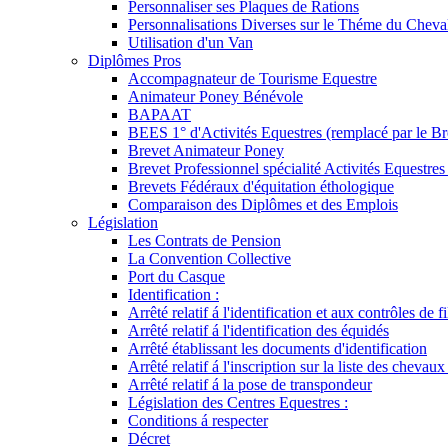
Personnaliser ses Plaques de Rations
Personnalisations Diverses sur le Théme du Cheva
Utilisation d'un Van
Diplômes Pros
Accompagnateur de Tourisme Equestre
Animateur Poney Bénévole
BAPAAT
BEES 1° d'Activités Equestres (remplacé par le Br
Brevet Animateur Poney
Brevet Professionnel spécialité Activités Equestr
Brevets Fédéraux d'équitation éthologique
Comparaison des Diplômes et des Emplois
Législation
Les Contrats de Pension
La Convention Collective
Port du Casque
Identification :
Arrêté relatif á l'identification et aux contrôles de fi
Arrêté relatif á l'identification des équidés
Arrêté établissant les documents d'identification
Arrêté relatif á l'inscription sur la liste des chevaux
Arrêté relatif á la pose de transpondeur
Législation des Centres Equestres :
Conditions á respecter
Décret