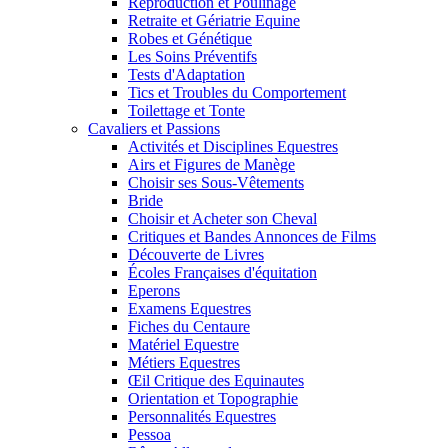
Reproduction et Poulinage
Retraite et Gériatrie Equine
Robes et Génétique
Les Soins Préventifs
Tests d'Adaptation
Tics et Troubles du Comportement
Toilettage et Tonte
Cavaliers et Passions
Activités et Disciplines Equestres
Airs et Figures de Manège
Choisir ses Sous-Vêtements
Bride
Choisir et Acheter son Cheval
Critiques et Bandes Annonces de Films
Découverte de Livres
Écoles Françaises d'équitation
Eperons
Examens Equestres
Fiches du Centaure
Matériel Equestre
Métiers Equestres
Œil Critique des Equinautes
Orientation et Topographie
Personnalités Equestres
Pessoa