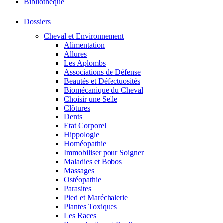
Bibliothéque
Dossiers
Cheval et Environnement
Alimentation
Allures
Les Aplombs
Associations de Défense
Beautés et Défectuosités
Biomécanique du Cheval
Choisir une Selle
Clôtures
Dents
Etat Corporel
Hippologie
Homéopathie
Immobiliser pour Soigner
Maladies et Bobos
Massages
Ostéopathie
Parasites
Pied et Maréchalerie
Plantes Toxiques
Les Races