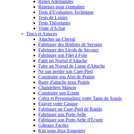
Rênes Allemandes
Reprises pour s'entraîner
Tests d'Evaluation Technique
Tests de Loisirs
Tests Théoriques
Visite d'Achat
Trucs et Astuces
Attacher un Cheval
Fabriquer des Bridons de Secours
Fabriquer des Licols de Secours
Fabriquer son Filet á Foin
Faire un Noeud d'Attache
Faire un Noeud de Ligne d'Attache
Ne pas perdre son Cure-Pied
Construire son Abri de Prairie
Barre d'attache pour Prairie
Chandeliers Maison
Construire son Ecurie
Créez et Personnalisez votre Tapis de Souris
Egayer votre Casque
Fabriquer un Cure-Pied de Rando
Fabriquer son Porte-Selle
Fabriquer son Porte-Selle d'Ecurie
Gâteaux Faciles
Kits pour Jeux Equestres