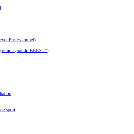
l
evet Professionnel)
es (remplaçant du BEES 1°)
liation
 de sport