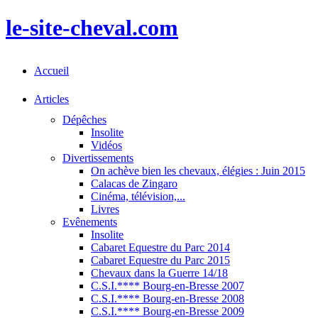
le-site-cheval.com
Accueil
Articles
Dépêches
Insolite
Vidéos
Divertissements
On achève bien les chevaux, élégies : Juin 2015
Calacas de Zingaro
Cinéma, télévision,...
Livres
Evênements
Insolite
Cabaret Equestre du Parc 2014
Cabaret Equestre du Parc 2015
Chevaux dans la Guerre 14/18
C.S.I.**** Bourg-en-Bresse 2007
C.S.I.**** Bourg-en-Bresse 2008
C.S.I.**** Bourg-en-Bresse 2009