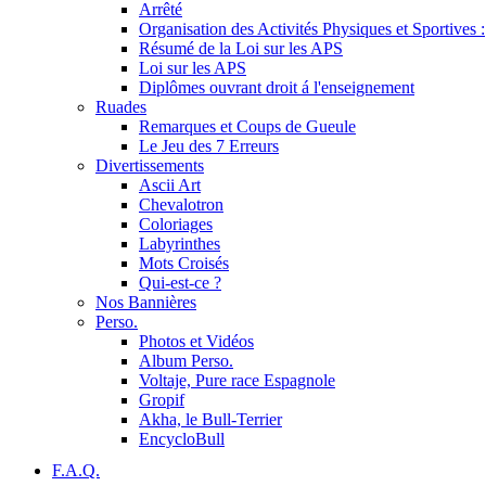
Arrêté
Organisation des Activités Physiques et Sportives :
Résumé de la Loi sur les APS
Loi sur les APS
Diplômes ouvrant droit á l'enseignement
Ruades
Remarques et Coups de Gueule
Le Jeu des 7 Erreurs
Divertissements
Ascii Art
Chevalotron
Coloriages
Labyrinthes
Mots Croisés
Qui-est-ce ?
Nos Bannières
Perso.
Photos et Vidéos
Album Perso.
Voltaje, Pure race Espagnole
Gropif
Akha, le Bull-Terrier
EncycloBull
F.A.Q.