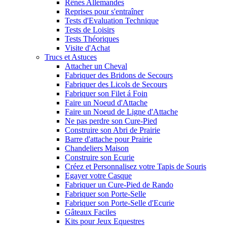
Rênes Allemandes
Reprises pour s'entraîner
Tests d'Evaluation Technique
Tests de Loisirs
Tests Théoriques
Visite d'Achat
Trucs et Astuces
Attacher un Cheval
Fabriquer des Bridons de Secours
Fabriquer des Licols de Secours
Fabriquer son Filet á Foin
Faire un Noeud d'Attache
Faire un Noeud de Ligne d'Attache
Ne pas perdre son Cure-Pied
Construire son Abri de Prairie
Barre d'attache pour Prairie
Chandeliers Maison
Construire son Ecurie
Créez et Personnalisez votre Tapis de Souris
Egayer votre Casque
Fabriquer un Cure-Pied de Rando
Fabriquer son Porte-Selle
Fabriquer son Porte-Selle d'Ecurie
Gâteaux Faciles
Kits pour Jeux Equestres