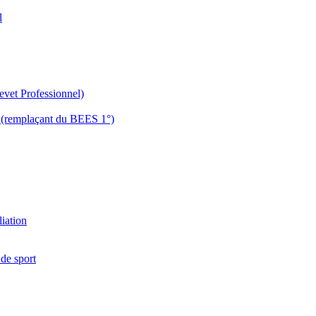
l
evet Professionnel)
es (remplaçant du BEES 1°)
liation
 de sport