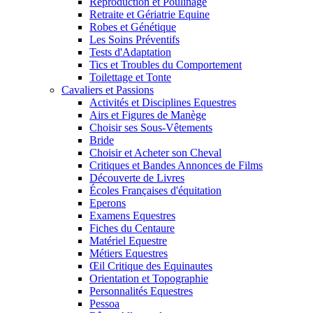
Reproduction et Poulinage
Retraite et Gériatrie Equine
Robes et Génétique
Les Soins Préventifs
Tests d'Adaptation
Tics et Troubles du Comportement
Toilettage et Tonte
Cavaliers et Passions
Activités et Disciplines Equestres
Airs et Figures de Manège
Choisir ses Sous-Vêtements
Bride
Choisir et Acheter son Cheval
Critiques et Bandes Annonces de Films
Découverte de Livres
Écoles Françaises d'équitation
Eperons
Examens Equestres
Fiches du Centaure
Matériel Equestre
Métiers Equestres
Œil Critique des Equinautes
Orientation et Topographie
Personnalités Equestres
Pessoa