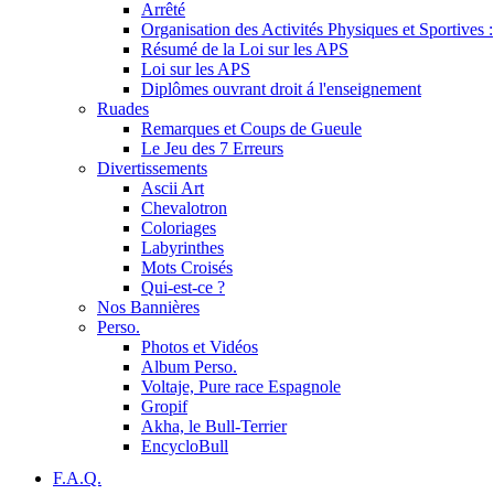
Arrêté
Organisation des Activités Physiques et Sportives :
Résumé de la Loi sur les APS
Loi sur les APS
Diplômes ouvrant droit á l'enseignement
Ruades
Remarques et Coups de Gueule
Le Jeu des 7 Erreurs
Divertissements
Ascii Art
Chevalotron
Coloriages
Labyrinthes
Mots Croisés
Qui-est-ce ?
Nos Bannières
Perso.
Photos et Vidéos
Album Perso.
Voltaje, Pure race Espagnole
Gropif
Akha, le Bull-Terrier
EncycloBull
F.A.Q.