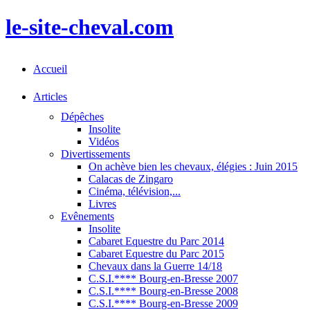
le-site-cheval.com
Accueil
Articles
Dépêches
Insolite
Vidéos
Divertissements
On achève bien les chevaux, élégies : Juin 2015
Calacas de Zingaro
Cinéma, télévision,...
Livres
Evênements
Insolite
Cabaret Equestre du Parc 2014
Cabaret Equestre du Parc 2015
Chevaux dans la Guerre 14/18
C.S.I.**** Bourg-en-Bresse 2007
C.S.I.**** Bourg-en-Bresse 2008
C.S.I.**** Bourg-en-Bresse 2009