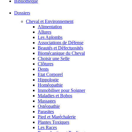
Bibliothéque
Dossiers
Cheval et Environnement
Alimentation
Allures
Les Aplombs
Associations de Défense
Beautés et Défectuosités
Biomécanique du Cheval
Choisir une Selle
Clôtures
Dents
Etat Corporel
Hippologie
Homéopathie
Immobiliser pour Soigner
Maladies et Bobos
Massages
Ostéopathie
Parasites
Pied et Maréchalerie
Plantes Toxiques
Les Races