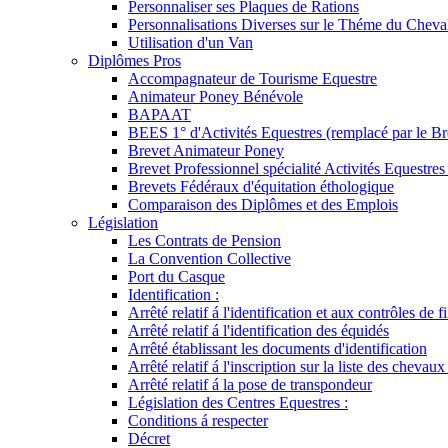
Personnaliser ses Plaques de Rations
Personnalisations Diverses sur le Théme du Cheva
Utilisation d'un Van
Diplômes Pros
Accompagnateur de Tourisme Equestre
Animateur Poney Bénévole
BAPAAT
BEES 1° d'Activités Equestres (remplacé par le Br
Brevet Animateur Poney
Brevet Professionnel spécialité Activités Equestr
Brevets Fédéraux d'équitation éthologique
Comparaison des Diplômes et des Emplois
Législation
Les Contrats de Pension
La Convention Collective
Port du Casque
Identification :
Arrêté relatif á l'identification et aux contrôles de fi
Arrêté relatif á l'identification des équidés
Arrêté établissant les documents d'identification
Arrêté relatif á l'inscription sur la liste des chevaux
Arrêté relatif á la pose de transpondeur
Législation des Centres Equestres :
Conditions á respecter
Décret