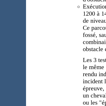
Exécutio
1200 à 14
de niveau
Ce parco
fossé, sa
combinai
obstacle 
Les 3 tes
le même c
rendu ind
incident 
épreuve, 
un cheva
ou les "é