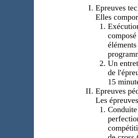
Epreuves tec
Elles compor
Exécution
composé d
éléments 
programm
Un entret
de l'épre
15 minute
Epreuves péd
Les épreuves
Conduite
perfectio
compétiti
de cross 