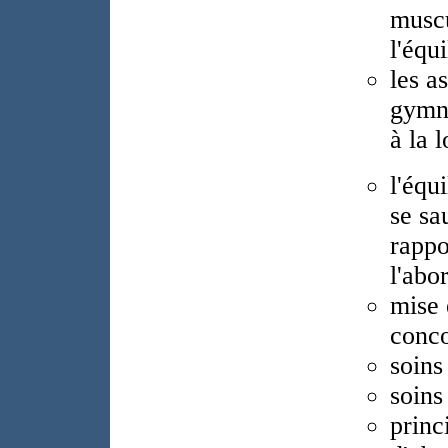
muscu
l'équi
les a
gymna
à la 
l'équ
se sa
rappo
l'abo
mise 
conco
soins
soins
princ