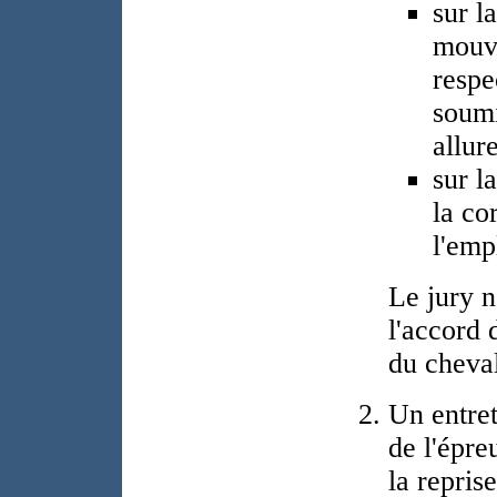
sur l
mouv
respe
soumi
allure
sur la
la co
l'emp
Le jury n
l'accord d
du cheval 
Un entret
de l'épre
la repris