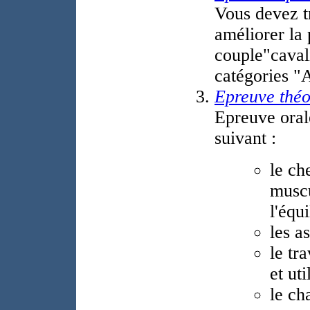
Vous devez tr
améliorer la
couple"caval
catégories "
Epreuve théo
Epreuve oral
suivant :
le ch
muscu
l'équi
les a
le tr
et ut
le ch