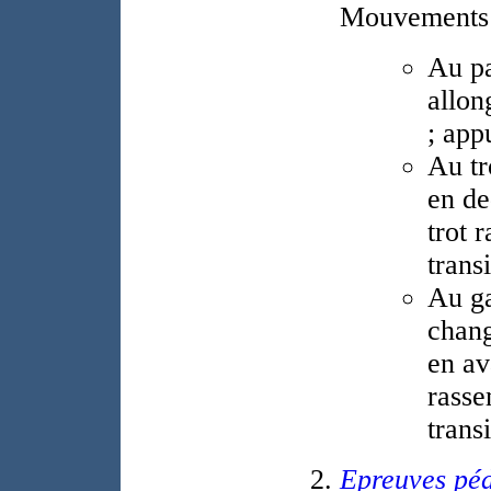
Mouvements 
Au pa
allon
; app
Au tr
en de
trot 
transi
Au ga
chang
en av
rasse
transi
Epreuves pé