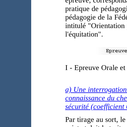
épreuve, correspond
pratique de pédagogi
pédagogie de la Fédé
intitulé "Orientatio
l'équitation".
I - Epreuve Orale et 
a) Une interrogation
connaissance du chev
sécurité (coefficient 
Par tirage au sort, l