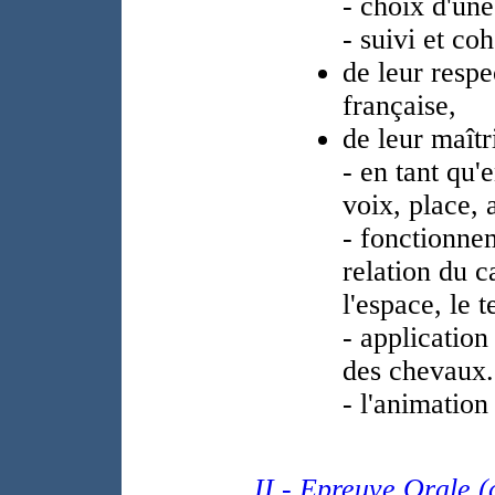
- choix d'un
- suivi et co
de leur respe
française,
de leur maîtr
- en tant qu'
voix, place, a
- fonctionne
relation du 
l'espace, le 
- application
des chevaux.
- l'animation
II - Epreuve Orale (c