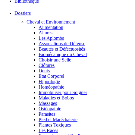
Bibliothéque
Dossiers
Cheval et Environnement
Alimentation
Allures
Les Aplombs
Associations de Défense
Beautés et Défectuosités
Biomécanique du Cheval
Choisir une Selle
Clôtures
Dents
Etat Corporel
Hippologie
Homéopathie
Immobiliser pour Soigner
Maladies et Bobos
Massages
Ostéopathie
Parasites
Pied et Maréchalerie
Plantes Toxiques
Les Races