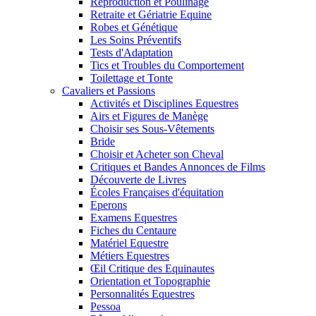
Reproduction et Poulinage
Retraite et Gériatrie Equine
Robes et Génétique
Les Soins Préventifs
Tests d'Adaptation
Tics et Troubles du Comportement
Toilettage et Tonte
Cavaliers et Passions
Activités et Disciplines Equestres
Airs et Figures de Manège
Choisir ses Sous-Vêtements
Bride
Choisir et Acheter son Cheval
Critiques et Bandes Annonces de Films
Découverte de Livres
Écoles Françaises d'équitation
Eperons
Examens Equestres
Fiches du Centaure
Matériel Equestre
Métiers Equestres
Œil Critique des Equinautes
Orientation et Topographie
Personnalités Equestres
Pessoa