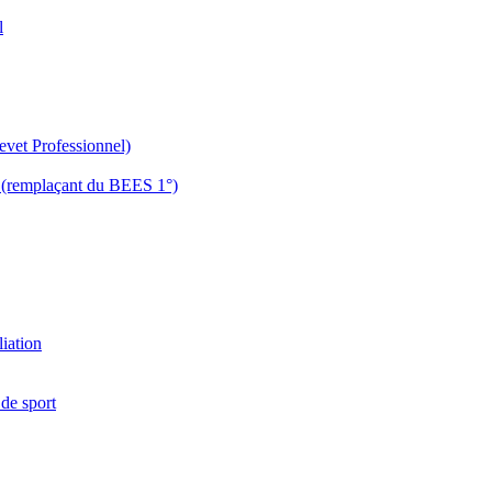
l
evet Professionnel)
es (remplaçant du BEES 1°)
liation
 de sport