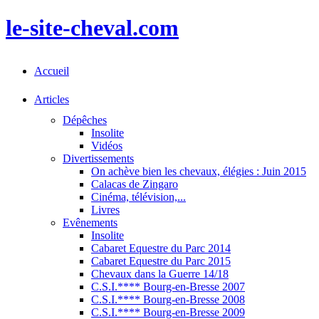
le-site-cheval.com
Accueil
Articles
Dépêches
Insolite
Vidéos
Divertissements
On achève bien les chevaux, élégies : Juin 2015
Calacas de Zingaro
Cinéma, télévision,...
Livres
Evênements
Insolite
Cabaret Equestre du Parc 2014
Cabaret Equestre du Parc 2015
Chevaux dans la Guerre 14/18
C.S.I.**** Bourg-en-Bresse 2007
C.S.I.**** Bourg-en-Bresse 2008
C.S.I.**** Bourg-en-Bresse 2009