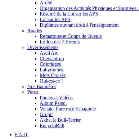
Arrêté
Organisation des Activités Physiques et Sportives :
Résumé de la Loi sur les APS
Loi sur les APS
Diplômes ouvrant droit á l'enseignement
Ruades
Remarques et Coups de Gueule
Le Jeu des 7 Erreurs
Divertissements
Ascii Art
Chevalotron
Coloriages
Labyrinthes
Mots Croisés
Qui-est-ce ?
Nos Bannières
Perso.
Photos et Vidéos
Album Perso.
Voltaje, Pure race Espagnole
Gropif
Akha, le Bull-Terrier
EncycloBull
F.A.Q.