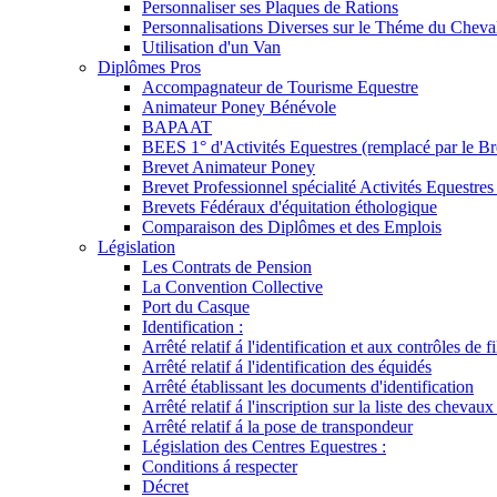
Personnaliser ses Plaques de Rations
Personnalisations Diverses sur le Théme du Cheva
Utilisation d'un Van
Diplômes Pros
Accompagnateur de Tourisme Equestre
Animateur Poney Bénévole
BAPAAT
BEES 1° d'Activités Equestres (remplacé par le Br
Brevet Animateur Poney
Brevet Professionnel spécialité Activités Equestr
Brevets Fédéraux d'équitation éthologique
Comparaison des Diplômes et des Emplois
Législation
Les Contrats de Pension
La Convention Collective
Port du Casque
Identification :
Arrêté relatif á l'identification et aux contrôles de fi
Arrêté relatif á l'identification des équidés
Arrêté établissant les documents d'identification
Arrêté relatif á l'inscription sur la liste des chevaux
Arrêté relatif á la pose de transpondeur
Législation des Centres Equestres :
Conditions á respecter
Décret