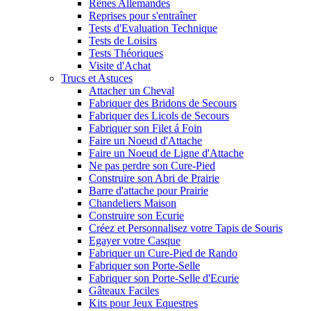
Rênes Allemandes
Reprises pour s'entraîner
Tests d'Evaluation Technique
Tests de Loisirs
Tests Théoriques
Visite d'Achat
Trucs et Astuces
Attacher un Cheval
Fabriquer des Bridons de Secours
Fabriquer des Licols de Secours
Fabriquer son Filet á Foin
Faire un Noeud d'Attache
Faire un Noeud de Ligne d'Attache
Ne pas perdre son Cure-Pied
Construire son Abri de Prairie
Barre d'attache pour Prairie
Chandeliers Maison
Construire son Ecurie
Créez et Personnalisez votre Tapis de Souris
Egayer votre Casque
Fabriquer un Cure-Pied de Rando
Fabriquer son Porte-Selle
Fabriquer son Porte-Selle d'Ecurie
Gâteaux Faciles
Kits pour Jeux Equestres