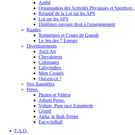
Arrêté
Organisation des Activités Physiques et Sportives :
Résumé de la Loi sur les APS
Loi sur les APS
Diplômes ouvrant droit á l'enseignement
Ruades
Remarques et Coups de Gueule
Le Jeu des 7 Erreurs
Divertissements
Ascii Art
Chevalotron
Coloriages
Labyrinthes
Mots Croisés
Qui-est-ce ?
Nos Bannières
Perso.
Photos et Vidéos
Album Perso.
Voltaje, Pure race Espagnole
Gropif
Akha, le Bull-Terrier
EncycloBull
F.A.Q.