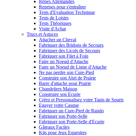
Rênes Allemandes
Reprises pour s'entraîner
Tests d'Evaluation Technique
Tests de Loisirs
Tests Théoriques
Visite d'Achat
Trucs et Astuces
Attacher un Cheval
Fabriquer des Bridons de Secours
Fabriquer des Licols de Secours
Fabriquer son Filet á Foin
Faire un Noeud d'Attache
Faire un Noeud de Ligne d'Attache
Ne pas perdre son Cure-Pied
Construire son Abri de Prairie
Barre d'attache pour Prairie
Chandeliers Maison
Construire son Ecurie
Créez et Personnalisez votre Tapis de Souris
Egayer votre Casque
Fabriquer un Cure-Pied de Rando
Fabriquer son Porte-Selle
Fabriquer son Porte-Selle d'Ecurie
Gâteaux Faciles
Kits pour Jeux Equestres