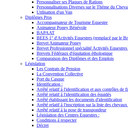
Personnaliser ses Plaques de Rations
Personnalisations Diverses sur le Théme du Cheva
Utilisation d'un Van
Diplômes Pros
Accompagnateur de Tourisme Equestre
Animateur Poney Bénévole
BAPAAT
BEES 1° d'Activités Equestres (remplacé par le Br
Brevet Animateur Poney
Brevet Professionnel spécialité Activités Equestr
Brevets Fédéraux d'équitation éthologique
Comparaison des Diplômes et des Emplois
Législation
Les Contrats de Pension
La Convention Collective
Port du Casque
Identification :
Arrêté relatif á l'identification et aux contrôles de fi
Arrêté relatif á l'identification des équidés
Arrêté établissant les documents d'identification
Arrêté relatif á l'inscription sur la liste des chevaux
Arrêté relatif á la pose de transpondeur
Législation des Centres Equestres :
Conditions á respecter
Décret