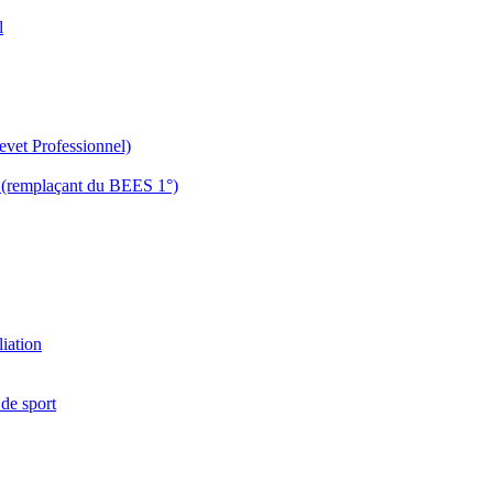
l
evet Professionnel)
es (remplaçant du BEES 1°)
liation
 de sport