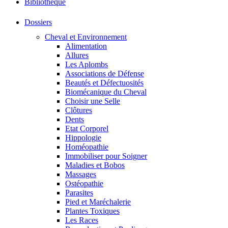
Bibliothéque
Dossiers
Cheval et Environnement
Alimentation
Allures
Les Aplombs
Associations de Défense
Beautés et Défectuosités
Biomécanique du Cheval
Choisir une Selle
Clôtures
Dents
Etat Corporel
Hippologie
Homéopathie
Immobiliser pour Soigner
Maladies et Bobos
Massages
Ostéopathie
Parasites
Pied et Maréchalerie
Plantes Toxiques
Les Races