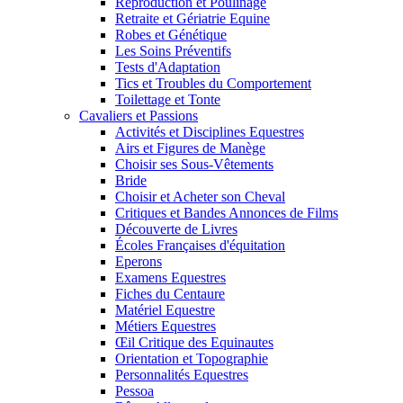
Reproduction et Poulinage
Retraite et Gériatrie Equine
Robes et Génétique
Les Soins Préventifs
Tests d'Adaptation
Tics et Troubles du Comportement
Toilettage et Tonte
Cavaliers et Passions
Activités et Disciplines Equestres
Airs et Figures de Manège
Choisir ses Sous-Vêtements
Bride
Choisir et Acheter son Cheval
Critiques et Bandes Annonces de Films
Découverte de Livres
Écoles Françaises d'équitation
Eperons
Examens Equestres
Fiches du Centaure
Matériel Equestre
Métiers Equestres
Œil Critique des Equinautes
Orientation et Topographie
Personnalités Equestres
Pessoa