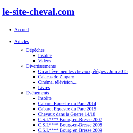
le-site-cheval.com
Accueil
Articles
Dépêches
Insolite
Vidéos
Divertissements
On achève bien les chevaux, élégies : Juin 2015
Calacas de Zingaro
Cinéma, télévision,...
Livres
Evênements
Insolite
Cabaret Equestre du Parc 2014
Cabaret Equestre du Parc 2015
Chevaux dans la Guerre 14/18
C.S.I.**** Bourg-en-Bresse 2007
C.S.I.**** Bourg-en-Bresse 2008
C.S.I.**** Bourg-en-Bresse 2009