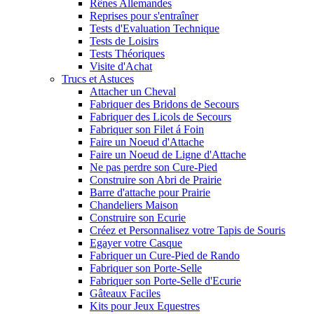
Rênes Allemandes
Reprises pour s'entraîner
Tests d'Evaluation Technique
Tests de Loisirs
Tests Théoriques
Visite d'Achat
Trucs et Astuces
Attacher un Cheval
Fabriquer des Bridons de Secours
Fabriquer des Licols de Secours
Fabriquer son Filet á Foin
Faire un Noeud d'Attache
Faire un Noeud de Ligne d'Attache
Ne pas perdre son Cure-Pied
Construire son Abri de Prairie
Barre d'attache pour Prairie
Chandeliers Maison
Construire son Ecurie
Créez et Personnalisez votre Tapis de Souris
Egayer votre Casque
Fabriquer un Cure-Pied de Rando
Fabriquer son Porte-Selle
Fabriquer son Porte-Selle d'Ecurie
Gâteaux Faciles
Kits pour Jeux Equestres