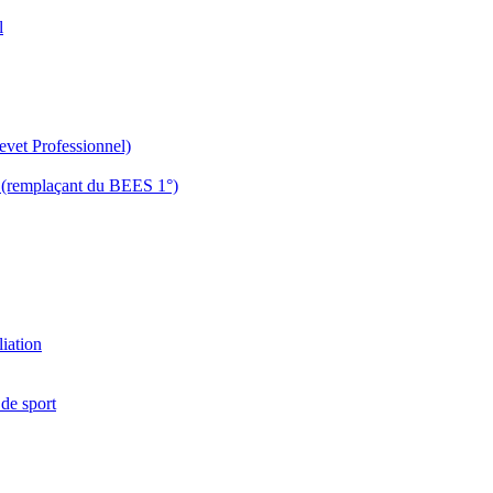
l
evet Professionnel)
es (remplaçant du BEES 1°)
liation
 de sport