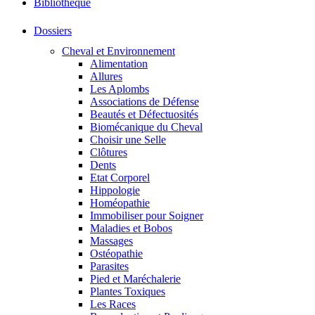
Bibliothéque
Dossiers
Cheval et Environnement
Alimentation
Allures
Les Aplombs
Associations de Défense
Beautés et Défectuosités
Biomécanique du Cheval
Choisir une Selle
Clôtures
Dents
Etat Corporel
Hippologie
Homéopathie
Immobiliser pour Soigner
Maladies et Bobos
Massages
Ostéopathie
Parasites
Pied et Maréchalerie
Plantes Toxiques
Les Races