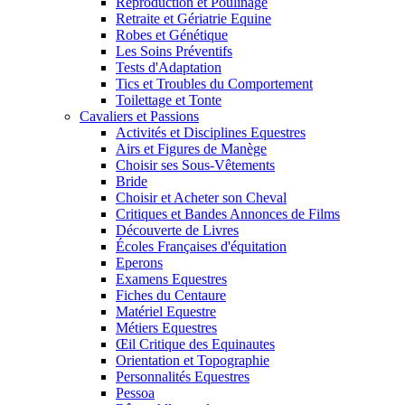
Reproduction et Poulinage
Retraite et Gériatrie Equine
Robes et Génétique
Les Soins Préventifs
Tests d'Adaptation
Tics et Troubles du Comportement
Toilettage et Tonte
Cavaliers et Passions
Activités et Disciplines Equestres
Airs et Figures de Manège
Choisir ses Sous-Vêtements
Bride
Choisir et Acheter son Cheval
Critiques et Bandes Annonces de Films
Découverte de Livres
Écoles Françaises d'équitation
Eperons
Examens Equestres
Fiches du Centaure
Matériel Equestre
Métiers Equestres
Œil Critique des Equinautes
Orientation et Topographie
Personnalités Equestres
Pessoa