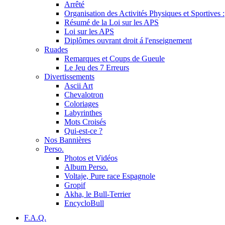
Arrêté
Organisation des Activités Physiques et Sportives :
Résumé de la Loi sur les APS
Loi sur les APS
Diplômes ouvrant droit á l'enseignement
Ruades
Remarques et Coups de Gueule
Le Jeu des 7 Erreurs
Divertissements
Ascii Art
Chevalotron
Coloriages
Labyrinthes
Mots Croisés
Qui-est-ce ?
Nos Bannières
Perso.
Photos et Vidéos
Album Perso.
Voltaje, Pure race Espagnole
Gropif
Akha, le Bull-Terrier
EncycloBull
F.A.Q.