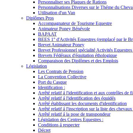
Personnaliser ses Plaques de Rations
Personnalisations Diverses sur le Théme du Cheva
Utilisation d'un Van
Diplômes Pros
Accompagnateur de Tourisme Equestre
Animateur Poney Bénévole
BAPAAT
BEES 1° d'Activités Equestres (remplacé par le Br
Brevet Animateur Poney
Brevet Professionnel spécialité Activités Equestr
Brevets Fédéraux d'équitation éthologique
Comparaison des Diplômes et des Emplois
Législation
Les Contrats de Pension
La Convention Collective
Port du Casque
Identification :
Arrêté relatif á l'identification et aux contrôles de fi
Arrêté relatif á l'identification des équidés
Arrêté établissant les documents d'identification
Arrêté relatif á l'inscription sur la liste des chevaux
Arrêté relatif á la pose de transpondeur
Législation des Centres Equestres :
Conditions á respecter
Décret