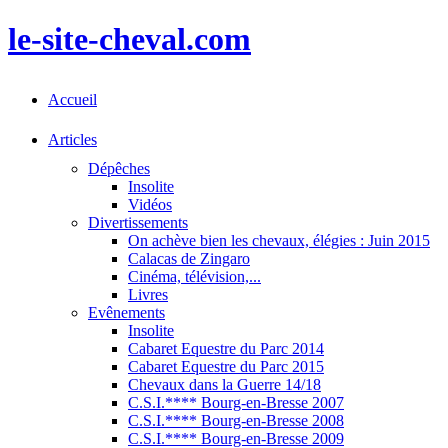
le-site-cheval.com
Accueil
Articles
Dépêches
Insolite
Vidéos
Divertissements
On achève bien les chevaux, élégies : Juin 2015
Calacas de Zingaro
Cinéma, télévision,...
Livres
Evênements
Insolite
Cabaret Equestre du Parc 2014
Cabaret Equestre du Parc 2015
Chevaux dans la Guerre 14/18
C.S.I.**** Bourg-en-Bresse 2007
C.S.I.**** Bourg-en-Bresse 2008
C.S.I.**** Bourg-en-Bresse 2009