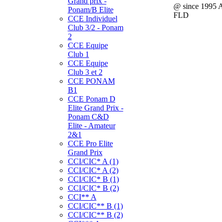
Grand prix -
@ since 1995 
Ponam/B Elite
FLD
CCE Individuel
Club 3/2 - Ponam
2
CCE Equipe
Club 1
CCE Equipe
Club 3 et 2
CCE PONAM
B1
CCE Ponam D
Elite Grand Prix -
Ponam C&D
Elite - Amateur
2&1
CCE Pro Elite
Grand Prix
CCI/CIC* A (1)
CCI/CIC* A (2)
CCI/CIC* B (1)
CCI/CIC* B (2)
CCI** A
CCI/CIC** B (1)
CCI/CIC** B (2)