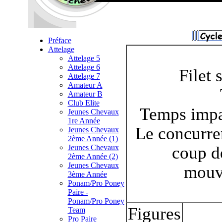
Préface
Attelage
Attelage 5
Attelage 6
Filet 
Attelage 7
Amateur A
Amateur B
Club Elite
Temps impar
Jeunes Chevaux
1re Année
Le concurre
Jeunes Chevaux
2ème Année (1)
Jeunes Chevaux
coup d
2ème Année (2)
Jeunes Chevaux
mouve
3ème Année
Ponam/Pro Poney
Paire -
Ponam/Pro Poney
Figures
Team
Pro Paire