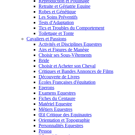
Reproduction et Poulinage
Retraite et Gériatrie Equine
Robes et Génétique
Les Soins Préventifs
Tests d'Adaptation
Tics et Troubles du Comportement
Toilettage et Tonte
Cavaliers et Passions
Activités et Disciplines Equestres
Airs et Figures de Manège
Choisir ses Sous-Vêtements
Bride
Choisir et Acheter son Cheval
Critiques et Bandes Annonces de Films
Découverte de Livres
Écoles Françaises d'équitation
Eperons
Examens Equestres
Fiches du Centaure
Matériel Equestre
Métiers Equestres
Œil Critique des Equinautes
Orientation et Topographie
Personnalités Equestres
Pessoa