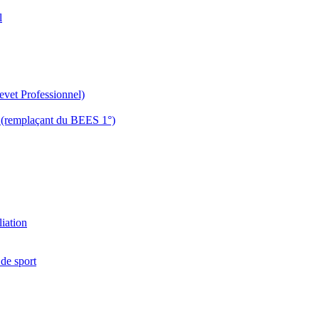
l
evet Professionnel)
es (remplaçant du BEES 1°)
liation
 de sport