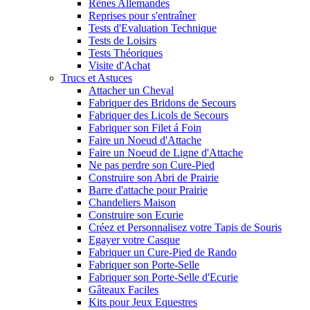
Rênes Allemandes
Reprises pour s'entraîner
Tests d'Evaluation Technique
Tests de Loisirs
Tests Théoriques
Visite d'Achat
Trucs et Astuces
Attacher un Cheval
Fabriquer des Bridons de Secours
Fabriquer des Licols de Secours
Fabriquer son Filet á Foin
Faire un Noeud d'Attache
Faire un Noeud de Ligne d'Attache
Ne pas perdre son Cure-Pied
Construire son Abri de Prairie
Barre d'attache pour Prairie
Chandeliers Maison
Construire son Ecurie
Créez et Personnalisez votre Tapis de Souris
Egayer votre Casque
Fabriquer un Cure-Pied de Rando
Fabriquer son Porte-Selle
Fabriquer son Porte-Selle d'Ecurie
Gâteaux Faciles
Kits pour Jeux Equestres