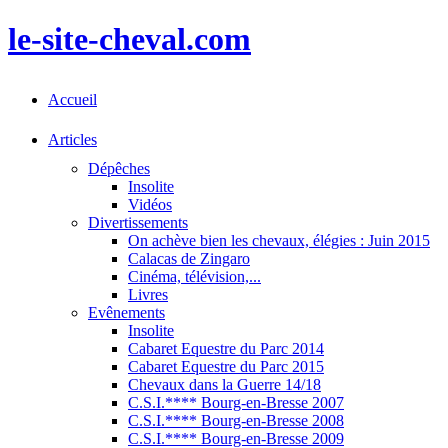
le-site-cheval.com
Accueil
Articles
Dépêches
Insolite
Vidéos
Divertissements
On achève bien les chevaux, élégies : Juin 2015
Calacas de Zingaro
Cinéma, télévision,...
Livres
Evênements
Insolite
Cabaret Equestre du Parc 2014
Cabaret Equestre du Parc 2015
Chevaux dans la Guerre 14/18
C.S.I.**** Bourg-en-Bresse 2007
C.S.I.**** Bourg-en-Bresse 2008
C.S.I.**** Bourg-en-Bresse 2009