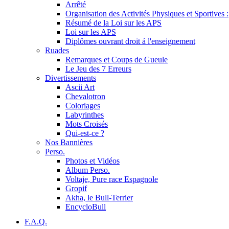
Arrêté
Organisation des Activités Physiques et Sportives :
Résumé de la Loi sur les APS
Loi sur les APS
Diplômes ouvrant droit á l'enseignement
Ruades
Remarques et Coups de Gueule
Le Jeu des 7 Erreurs
Divertissements
Ascii Art
Chevalotron
Coloriages
Labyrinthes
Mots Croisés
Qui-est-ce ?
Nos Bannières
Perso.
Photos et Vidéos
Album Perso.
Voltaje, Pure race Espagnole
Gropif
Akha, le Bull-Terrier
EncycloBull
F.A.Q.