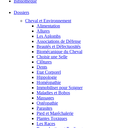
Bibliothéque
Dossiers
Cheval et Environnement
Alimentation
Allures
Les Aplombs
Associations de Défense
Beautés et Défectuosités
Biomécanique du Cheval
Choisir une Selle
Clôtures
Dents
Etat Corporel
Hippologie
Homéopathie
Immobiliser pour Soigner
Maladies et Bobos
Massages
Ostéopathie
Parasites
Pied et Maréchalerie
Plantes Toxiques
Les Races