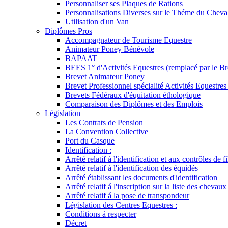
Personnaliser ses Plaques de Rations
Personnalisations Diverses sur le Théme du Cheva
Utilisation d'un Van
Diplômes Pros
Accompagnateur de Tourisme Equestre
Animateur Poney Bénévole
BAPAAT
BEES 1° d'Activités Equestres (remplacé par le Br
Brevet Animateur Poney
Brevet Professionnel spécialité Activités Equestr
Brevets Fédéraux d'équitation éthologique
Comparaison des Diplômes et des Emplois
Législation
Les Contrats de Pension
La Convention Collective
Port du Casque
Identification :
Arrêté relatif á l'identification et aux contrôles de fi
Arrêté relatif á l'identification des équidés
Arrêté établissant les documents d'identification
Arrêté relatif á l'inscription sur la liste des chevaux
Arrêté relatif á la pose de transpondeur
Législation des Centres Equestres :
Conditions á respecter
Décret