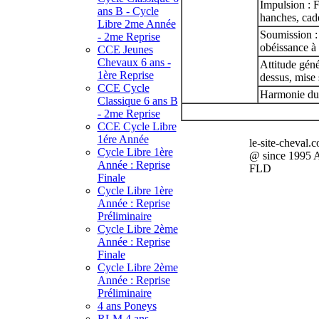
Impulsion : 
ans B - Cycle
hanches, cad
Libre 2me Année
Soumission :
- 2me Reprise
obéissance à 
CCE Jeunes
Chevaux 6 ans -
Attitude géné
1ère Reprise
dessus, mise 
CCE Cycle
Harmonie du c
Classique 6 ans B
- 2me Reprise
CCE Cycle Libre
1ére Année
le-site-cheval.
Cycle Libre 1ère
@ since 1995 
Année : Reprise
FLD
Finale
Cycle Libre 1ère
Année : Reprise
Préliminaire
Cycle Libre 2ème
Année : Reprise
Finale
Cycle Libre 2ème
Année : Reprise
Préliminaire
4 ans Poneys
RLM 4 ans