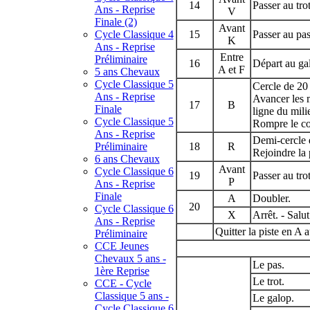
14
Passer au trot
Ans - Reprise
V
Finale (2)
Avant
Cycle Classique 4
15
Passer au pas
K
Ans - Reprise
Entre
Préliminaire
16
Départ au ga
A et F
5 ans Chevaux
Cycle Classique 5
Cercle de 20
Ans - Reprise
Avancer les m
17
B
Finale
ligne du mili
Cycle Classique 5
Rompre le co
Ans - Reprise
Demi-cercle 
Préliminaire
18
R
Rejoindre la 
6 ans Chevaux
Avant
Cycle Classique 6
19
Passer au trot
P
Ans - Reprise
Finale
A
Doubler.
20
Cycle Classique 6
X
Arrêt. - Salut
Ans - Reprise
Quitter la piste en A 
Préliminaire
CCE Jeunes
Chevaux 5 ans -
Le pas.
1ère Reprise
Le trot.
CCE - Cycle
Classique 5 ans -
Le galop.
Cycle Classique 6