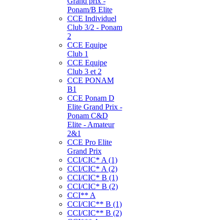
Grand prix -
Ponam/B Elite
CCE Individuel
Club 3/2 - Ponam
2
CCE Equipe
Club 1
CCE Equipe
Club 3 et 2
CCE PONAM
B1
CCE Ponam D
Elite Grand Prix -
Ponam C&D
Elite - Amateur
2&1
CCE Pro Elite
Grand Prix
CCI/CIC* A (1)
CCI/CIC* A (2)
CCI/CIC* B (1)
CCI/CIC* B (2)
CCI** A
CCI/CIC** B (1)
CCI/CIC** B (2)