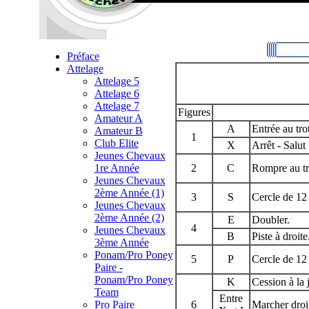
Préface
Attelage
Attelage 5
Attelage 6
Attelage 7
Figures
Amateur A
A
Entrée au trot
Amateur B
1
Club Elite
X
Arrêt - Salut
Jeunes Chevaux
1re Année
2
C
Rompre au tro
Jeunes Chevaux
2ème Année (1)
3
S
Cercle de 12
Jeunes Chevaux
2ème Année (2)
E
Doubler.
4
Jeunes Chevaux
B
Piste à droite
3ème Année
Ponam/Pro Poney
5
P
Cercle de 12
Paire -
Ponam/Pro Poney
K
Cession à la 
Team
Entre
Pro Paire
6
Marcher droi