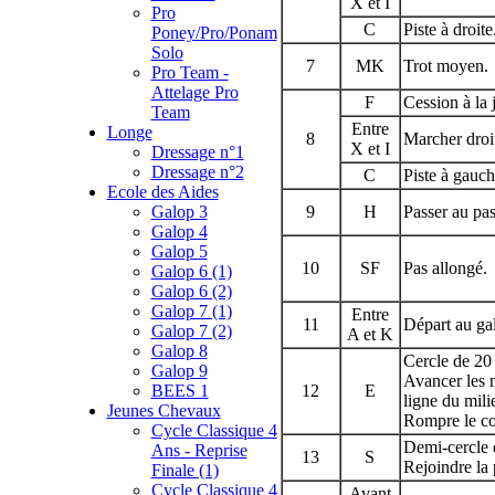
X et I
Pro
C
Piste à droite
Poney/Pro/Ponam
Solo
7
MK
Trot moyen.
Pro Team -
Attelage Pro
F
Cession à la 
Team
Entre
Longe
8
Marcher droi
X et I
Dressage n°1
Dressage n°2
C
Piste à gauch
Ecole des Aides
Galop 3
9
H
Passer au pas
Galop 4
Galop 5
10
SF
Pas allongé.
Galop 6 (1)
Galop 6 (2)
Galop 7 (1)
Entre
11
Départ au gal
Galop 7 (2)
A et K
Galop 8
Cercle de 20
Galop 9
Avancer les m
BEES 1
12
E
ligne du mili
Jeunes Chevaux
Rompre le co
Cycle Classique 4
Demi-cercle 
Ans - Reprise
13
S
Rejoindre la 
Finale (1)
Cycle Classique 4
Avant