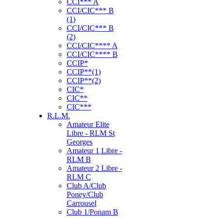
CCI*** A
CCI/CIC*** B
(1)
CCI/CIC*** B
(2)
CCI/CIC**** A
CCI/CIC**** B
CCIP*
CCIP**(1)
CCIP**(2)
CIC*
CIC**
CIC***
R.L.M.
Amateur Elite
Libre - RLM St
Georges
Amateur 1 Libre -
RLM B
Amateur 2 Libre -
RLM C
Club A/Club
Poney/Club
Carrousel
Club 1/Ponam B